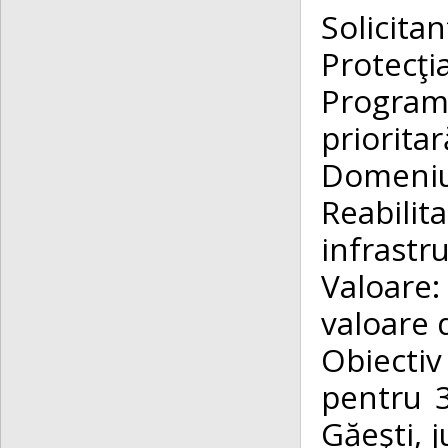
Solicit
Protecţi
Program
priorit
Domen
Reabili
infrastru
Valoare:
valoare 
Obiectiv
pentru 3
Găeşti, 