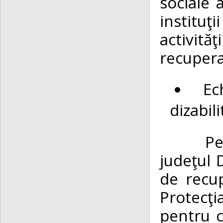
sociale 
instituţi
activit
recupera
Ec
dizabili
Pentru 
judeţul 
de recup
Protecţi
pentru co