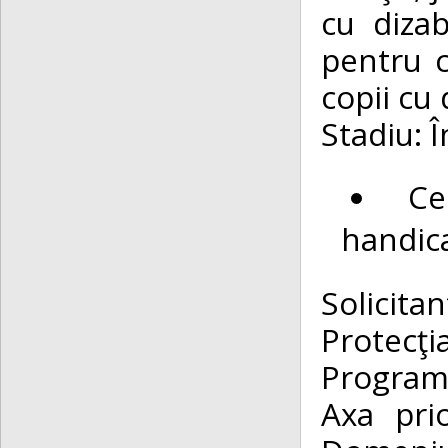
cu dizab
pentru c
copii cu d
Stadiu: Î
Ce
handic
Solicit
Protecţi
Program
Axa prio