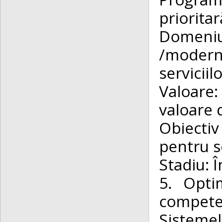
priorit
Domeniu
/moderni
serviciil
Valoare:
valoare 
Obiectiv
pentru s
Stadiu: Î
5. Optim
compete
Sisteme