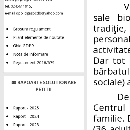
Vunerab
tel. 0245611915,
e-mail
dpo_dgaspcdb@yahoo.com
sale bi
tradiţie
Brosura regulament
persona
Pliant elemente de noutate
Ghid GDPR
activita
Nota de informare
Dar tot 
Regulament 2016/679
bărbatulu
sociale) 
RAPOARTE SOLUTIONARE
PETITII
De la 1
Centrul
Raport - 2025
familie.
Raport - 2024
Raport - 2023
(36 adulţ