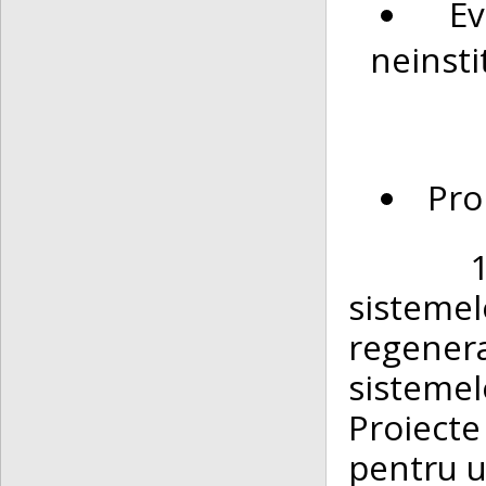
E
neinsti
Pro
1. „CA
sistem
regener
sistemelo
Proiect
pentru u