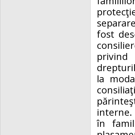
familiil
protecţi
separare
fost des
consilie
privind 
drepturi
la modal
consilia
părinteş
interne. 
în fami
plasame