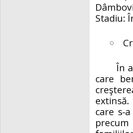
Dâmbovi
Stadiu: Î
Cr
În anul
care be
creştere
extinsă.
care s-a 
precum ş