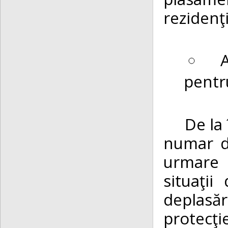
rezidenţi
pentru
De la în
numar d
urmare a
situaţi
deplasăr
protecţi