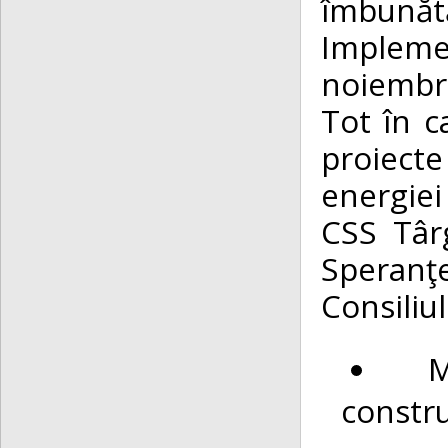
îmbunăt
Impleme
noiembr
Tot în c
proiecte
energiei
CSS Târ
Speranţ
Consiliu
M
constru