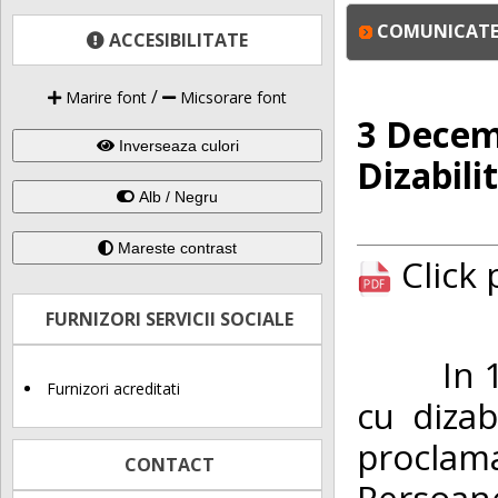
COMUNICATE 
ACCESIBILITATE
/
Marire font
Micsorare font
3 Decemb
Inverseaza culori
Dizabilit
Alb / Negru
Mareste contrast
Click
FURNIZORI SERVICII SOCIALE
In 1992
Furnizori acreditati
cu diza
proclama
CONTACT
Persoane