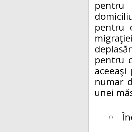
pentru 
domicili
pentru c
migraţie
deplasăr
pentru c
aceeaşi 
numar de
unei măs
În