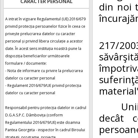
CARACTER PERSONAL
din noi 
încurajă
A intrat în vigoare Regulamentul (UE) 2016/679
privind protecția persoanelor fizice în ceea ce
Violen
privește prelucrarea datelor cu caracter
217/2003
personal și privind libera circulație a acestor
date. În acest sens instituția noastră pune la
săvârşi
dispoziția beneficiarilor următoarele
formulare / documente:
împotriv
- Nota de informare cu privire la prelucrarea
suferin
datelor cu caracter personal
- Regulament 2016/679/UE privind protecția
material
datelor cu caracter personal
Unii mem
Responsabil pentru protecția datelor in cadrul
decât ce
D.G.A.S.P.C. Dâmbovița (conform
Regulamentului 2016/679/UE) este doamna
persoanel
Pantea Georgeta - inspector în cadrul Biroului
strategii, programe, proiecte