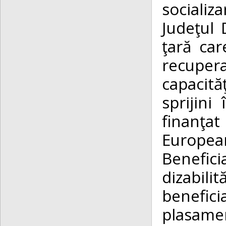
socializa
Judeţul
ţară car
recuper
capacită
sprijini 
finanţat
Europe
Benefici
dizabilit
benefi
plasame