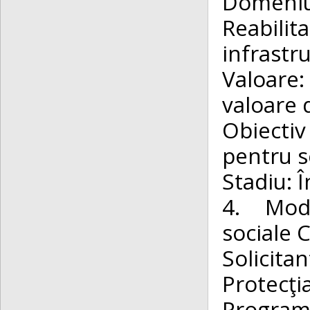
Domen
Reabili
infrastru
Valoare
valoare 
Obiectiv
pentru s
Stadiu: Î
4. Mode
sociale 
Solicit
Protecţi
Program