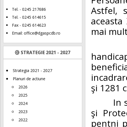
Astfel,
Tel. - 0245 217686
Tel. - 0245 614615
aceasta 
Fax - 0245 614623
mai mult
Email:
office@dgaspcdb.ro
In cee
STRATEGIE 2021 - 2027
handic
benefic
Strategia 2021 - 2027
incadrar
Planuri de actiune
şi 1281 c
2026
2025
In subo
2024
şi Prot
2023
pentni 
2022