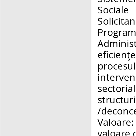
Sociale
Solicita
Program
Administr
eficienţe
proces
interven
sectori
structu
/deconce
Valoare:
valoare 