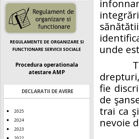
infonna
integră
sănătăti
identifi
REGULAMENTE DE ORGANIZARE SI
unde est
FUNCTIONARE SERVICII SOCIALE
Toti oa
Procedura operationala
atestare AMP
drepturi
fie discr
DECLARATII DE AVERE
de şanse
trai ca ş
2025
nevoie d
2024
2023
Conşti
2022