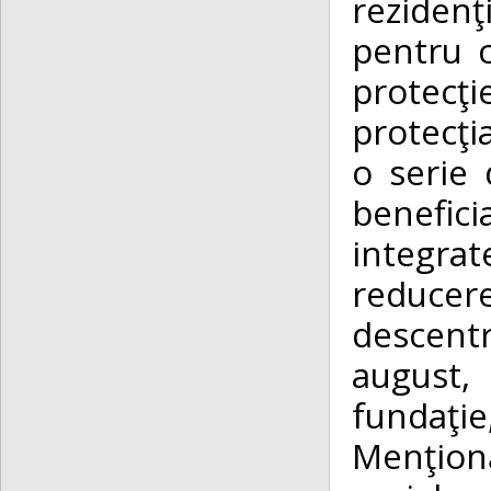
reziden
pentru c
protecţi
protecţi
o serie 
benefici
integrat
reducer
descentr
august,
fundaţie
Menţionă