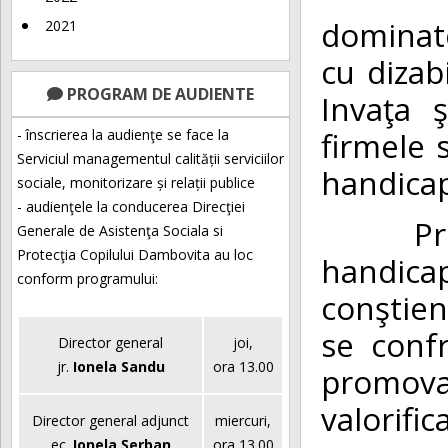
dominat
2021
cu dizabi
PROGRAM DE AUDIENTE
Invaţa ş
firmele 
- înscrierea la audienţe se face la
Serviciul managementul calității serviciilor
handicap,
sociale, monitorizare și relații publice
- audienţele la conducerea Direcţiei
Prin in
Generale de Asistenţa Sociala si
Protecţia Copilului Dambovita au loc
handica
conform programului:
conştient
se conf
Director general
joi,
jr.
Ionela Sandu
ora 13.00
promov
valorifi
Director general adjunct
miercuri,
ec.
Ionela Șerban
ora 13.00