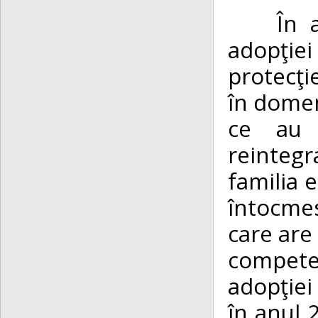
În anul
adopţiei
protecţi
în domen
ce au 
reinteg
familia 
întocmes
care are 
compete
adopţiei
în anul 