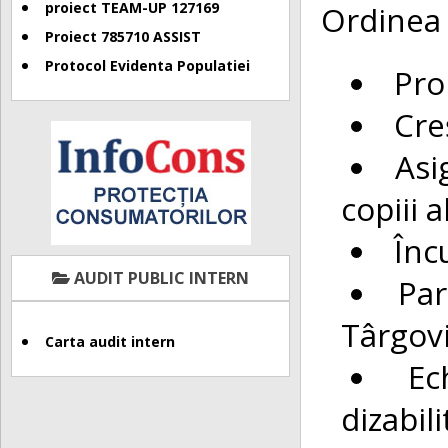
Ordinea 
proiect TEAM-UP 127169
Proiect 785710 ASSIST
Protocol Evidenta Populatiei
Pro
Cre
Asi
copiii a
Înc
AUDIT PUBLIC INTERN
Par
Târgov
Carta audit intern
Ec
dizabili