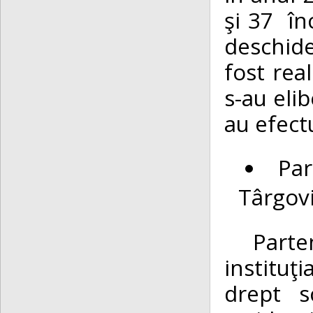
şi 37 în
deschid
fost rea
s-au elib
au efect
Par
Târgov
Partener
instituţi
drept s