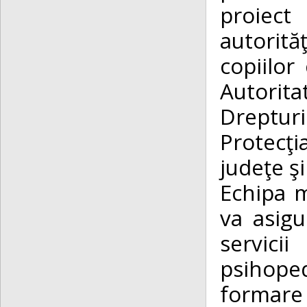
proiect
autorită
copiilor 
Autorit
Dreptur
Protecţi
judeţe ş
Echipa m
va asigu
servici
psihope
formare 