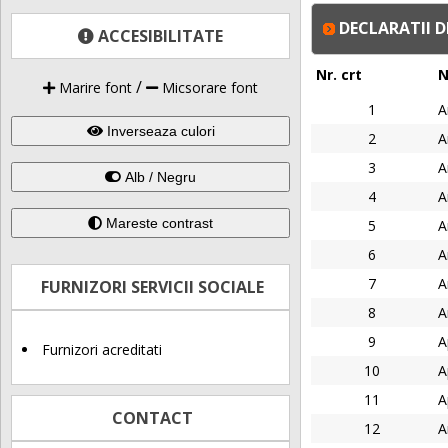
DECLARATII D
ACCESIBILITATE
Nr. crt
/
Marire font
Micsorare font
1
A
Inverseaza culori
2
A
3
A
Alb / Negru
4
A
Mareste contrast
5
A
6
A
7
A
FURNIZORI SERVICII SOCIALE
8
A
9
A
Furnizori acreditati
10
A
11
A
CONTACT
12
A