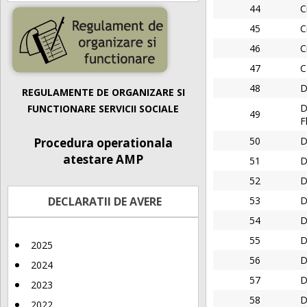
44
C
45
C
46
C
47
C
48
D
REGULAMENTE DE ORGANIZARE SI
D
FUNCTIONARE SERVICII SOCIALE
49
F
50
D
Procedura operationala
atestare AMP
51
D
52
D
DECLARATII DE AVERE
53
D
54
D
55
D
2025
56
D
2024
57
D
2023
58
D
2022