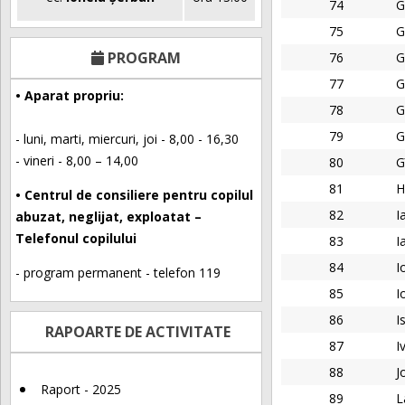
74
G
75
G
PROGRAM
76
G
77
G
• Aparat propriu:
78
G
79
G
- luni, marti, miercuri, joi - 8,00 - 16,30
- vineri - 8,00 – 14,00
80
G
81
H
• Centrul de consiliere pentru copilul
82
I
abuzat, neglijat, exploatat –
Telefonul copilului
83
I
84
I
- program permanent - telefon 119
85
I
86
I
RAPOARTE DE ACTIVITATE
87
I
88
J
Raport - 2025
89
L