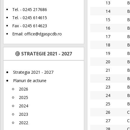
13
B
Tel. - 0245 217686
14
B
Tel. - 0245 614615
15
B
Fax - 0245 614623
16
B
Email:
office@dgaspcdb.ro
17
B
18
B
STRATEGIE 2021 - 2027
19
B
20
B
21
B
Strategia 2021 - 2027
22
B
Planuri de actiune
23
B
2026
24
B
2025
25
B
2024
26
C
2023
27
C
2022
28
C