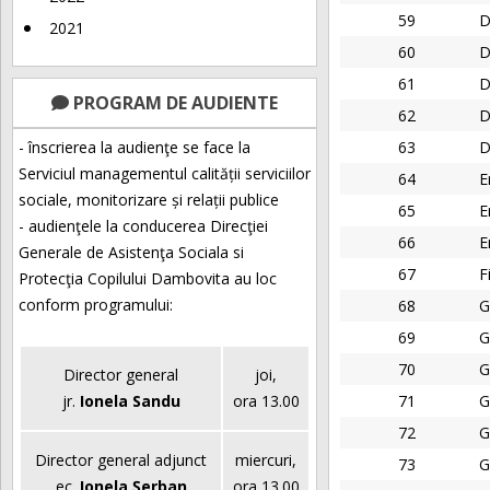
59
D
2021
60
D
61
D
PROGRAM DE AUDIENTE
62
D
- înscrierea la audienţe se face la
63
D
Serviciul managementul calității serviciilor
64
E
sociale, monitorizare și relații publice
65
E
- audienţele la conducerea Direcţiei
66
E
Generale de Asistenţa Sociala si
67
F
Protecţia Copilului Dambovita au loc
conform programului:
68
G
69
G
70
G
Director general
joi,
jr.
Ionela Sandu
ora 13.00
71
G
72
G
Director general adjunct
miercuri,
73
G
ec.
Ionela Șerban
ora 13.00