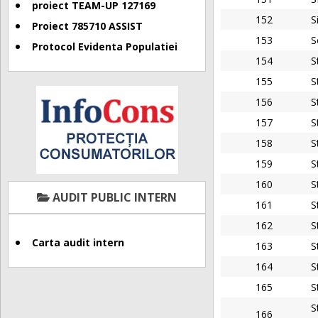
proiect TEAM-UP 127169
152
S
Proiect 785710 ASSIST
153
S
Protocol Evidenta Populatiei
154
S
155
S
156
S
157
S
158
S
159
S
160
S
AUDIT PUBLIC INTERN
161
S
162
S
Carta audit intern
163
S
164
S
165
S
S
166