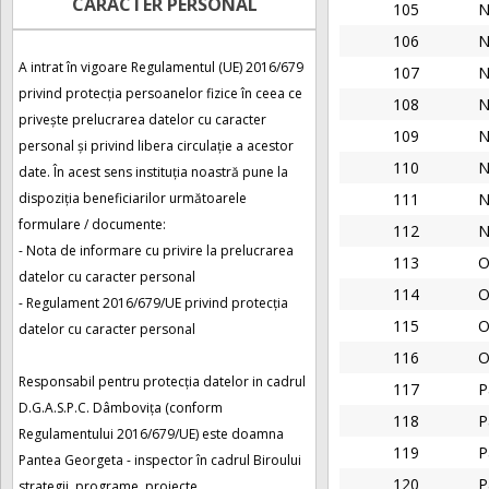
CARACTER PERSONAL
105
N
106
N
A intrat în vigoare Regulamentul (UE) 2016/679
107
N
privind protecția persoanelor fizice în ceea ce
108
N
privește prelucrarea datelor cu caracter
109
N
personal și privind libera circulație a acestor
110
N
date. În acest sens instituția noastră pune la
dispoziția beneficiarilor următoarele
111
N
formulare / documente:
112
N
- Nota de informare cu privire la prelucrarea
113
O
datelor cu caracter personal
114
O
- Regulament 2016/679/UE privind protecția
115
O
datelor cu caracter personal
116
O
Responsabil pentru protecția datelor in cadrul
117
P
D.G.A.S.P.C. Dâmbovița (conform
118
P
Regulamentului 2016/679/UE) este doamna
119
P
Pantea Georgeta - inspector în cadrul Biroului
120
P
strategii, programe, proiecte