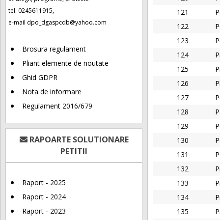
tel. 0245611915,
121
P
e-mail
dpo_dgaspcdb@yahoo.com
122
P
123
P
Brosura regulament
124
P
Pliant elemente de noutate
125
P
Ghid GDPR
126
P
Nota de informare
127
P
Regulament 2016/679
128
P
129
P
RAPOARTE SOLUTIONARE
130
P
PETITII
131
P
132
P
Raport - 2025
133
P
Raport - 2024
134
P
Raport - 2023
135
P