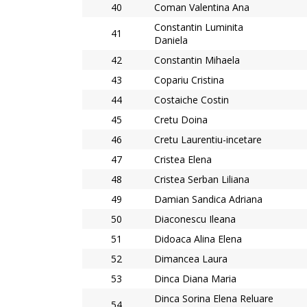
40
Coman Valentina Ana
Constantin Luminita
41
Daniela
42
Constantin Mihaela
43
Copariu Cristina
44
Costaiche Costin
45
Cretu Doina
46
Cretu Laurentiu-incetare
47
Cristea Elena
48
Cristea Serban Liliana
49
Damian Sandica Adriana
50
Diaconescu Ileana
51
Didoaca Alina Elena
52
Dimancea Laura
53
Dinca Diana Maria
Dinca Sorina Elena Reluare
54