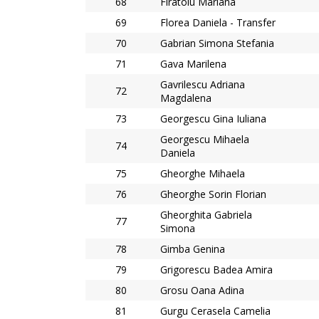
68
Firatoiu Mariana
69
Florea Daniela - Transfer
70
Gabrian Simona Stefania
71
Gava Marilena
Gavrilescu Adriana
72
Magdalena
73
Georgescu Gina Iuliana
Georgescu Mihaela
74
Daniela
75
Gheorghe Mihaela
76
Gheorghe Sorin Florian
Gheorghita Gabriela
77
Simona
78
Gimba Genina
79
Grigorescu Badea Amira
80
Grosu Oana Adina
81
Gurgu Cerasela Camelia