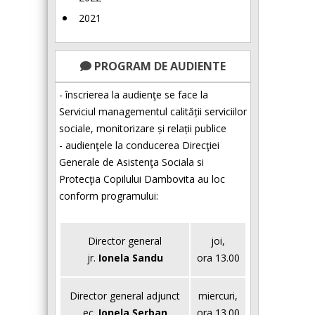
2021
PROGRAM DE AUDIENTE
- înscrierea la audienţe se face la
Serviciul managementul calității serviciilor
sociale, monitorizare și relații publice
- audienţele la conducerea Direcţiei
Generale de Asistenţa Sociala si
Protecţia Copilului Dambovita au loc
conform programului:
Director general
joi,
jr.
Ionela Sandu
ora 13.00
Director general adjunct
miercuri,
ec.
Ionela Șerban
ora 13.00