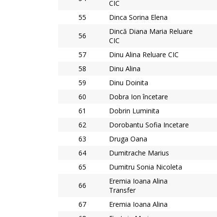
CIC
55
Dinca Sorina Elena
Dincă Diana Maria Reluare
56
CIC
57
Dinu Alina Reluare CIC
58
Dinu Alina
59
Dinu Doinita
60
Dobra Ion încetare
61
Dobrin Luminita
62
Dorobantu Sofia Incetare
63
Druga Oana
64
Dumitrache Marius
65
Dumitru Sonia Nicoleta
Eremia Ioana Alina
66
Transfer
67
Eremia Ioana Alina