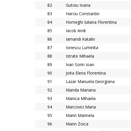
82
Gutoiu Ioana
83
Harciu Constantin
84
Homeghi Iuliana Florentina
85
Iacob Andi
86
Iamandi Katalin
87
Ionescu Luminita
88
Istrate Mihaela
89
Ivan Sorin Ioan
90
Joita Elena Florentina
91
Lazar Manuela Georgiana
92
Manda Mariana
93
Manica Mihaela
94
Marcovici Maria
95
Marin Marinela
96
Marin Zoica