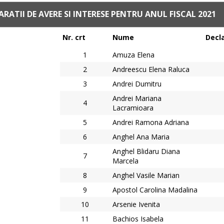
ARATII DE AVERE SI INTERESE PENTRU ANUL FISCAL 2021
Nr. crt
Nume
Decl
1
Amuza Elena
2
Andreescu Elena Raluca
3
Andrei Dumitru
Andrei Mariana
4
Lacramioara
5
Andrei Ramona Adriana
6
Anghel Ana Maria
Anghel Blidaru Diana
7
Marcela
8
Anghel Vasile Marian
9
Apostol Carolina Madalina
10
Arsenie Ivenita
11
Bachios Isabela