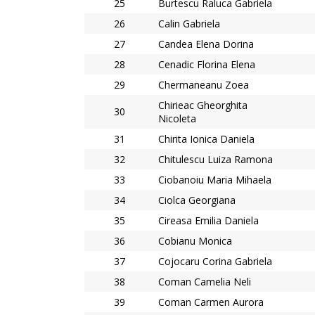
25
Burtescu Raluca Gabriela
26
Calin Gabriela
27
Candea Elena Dorina
28
Cenadic Florina Elena
29
Chermaneanu Zoea
Chirieac Gheorghita
30
Nicoleta
31
Chirita Ionica Daniela
32
Chitulescu Luiza Ramona
33
Ciobanoiu Maria Mihaela
34
Ciolca Georgiana
35
Cireasa Emilia Daniela
36
Cobianu Monica
37
Cojocaru Corina Gabriela
38
Coman Camelia Neli
39
Coman Carmen Aurora