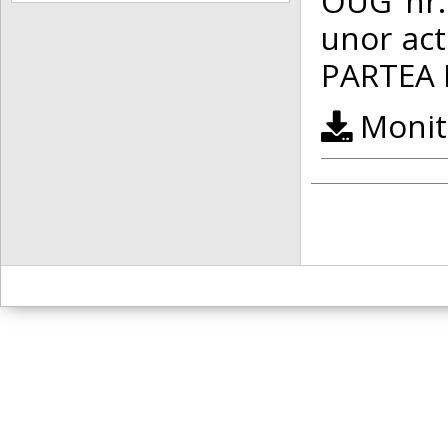
OUG nr.
unor ac
PARTEA I
Monito