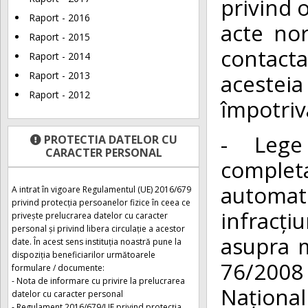
privind 
Raport - 2016
acte nor
Raport - 2015
contacta
Raport - 2014
Raport - 2013
acesteia
Raport - 2012
împotriv
- Lege
PROTECTIA DATELOR CU
CARACTER PERSONAL
completa
automat
A intrat în vigoare Regulamentul (UE) 2016/679
privind protecția persoanelor fizice în ceea ce
infracț
privește prelucrarea datelor cu caracter
personal și privind libera circulație a acestor
asupra m
date. În acest sens instituția noastră pune la
dispoziția beneficiarilor următoarele
76/2008
formulare / documente:
- Nota de informare cu privire la prelucrarea
Național
datelor cu caracter personal
- Regulament 2016/679/UE privind protecția