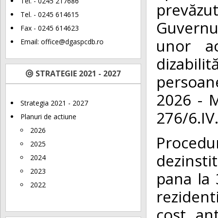
Tel. - 0245 217686
prevăzu
Tel. - 0245 614615
Guvernul
Fax - 0245 614623
unor a
Email:
office@dgaspcdb.ro
dizabili
STRATEGIE 2021 - 2027
persoane
2026 - 
Strategia 2021 - 2027
276/6.IV
Planuri de actiune
2026
Procedu
2025
dezinsti
2024
2023
pana la 
2022
rezident
cost an