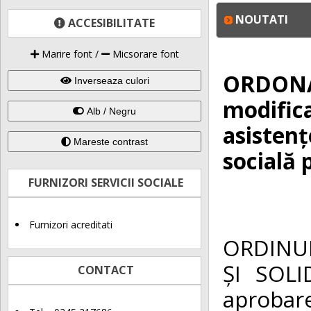
NOUTATI
ACCESIBILITATE
Marire font
/
Micsorare font
ORDONAN
Inverseaza culori
modific
Alb / Negru
asistenț
Mareste contrast
socială 
FURNIZORI SERVICII SOCIALE
Furnizori acreditati
ORDINUL
ȘI SOLI
CONTACT
aprobar