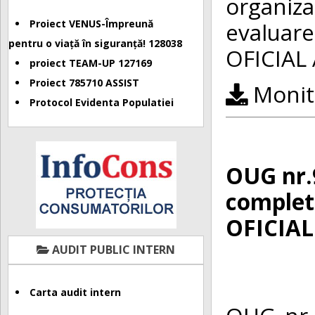
organiz
Proiect VENUS-Împreună
evaluar
pentru o viață în siguranță! 128038
OFICIAL 
proiect TEAM-UP 127169
Proiect 785710 ASSIST
Monito
Protocol Evidenta Populatiei
OUG nr.9
complet
OFICIAL
AUDIT PUBLIC INTERN
Carta audit intern