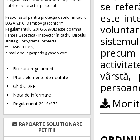
se refer
datelor cu caracter personal
este int
Responsabil pentru protecția datelor in cadrul
D.G.A.S.P.C. Dâmbovița (conform
voluntar
Regulamentului 2016/679/UE) este doamna
Pantea Georgeta - inspector în cadrul Biroului
sistemul
strategii, programe, proiecte
tel. 0245611915,
precum ș
e-mail
dpo_dgaspcdb@yahoo.com
activita
Brosura regulament
vârstă,
Pliant elemente de noutate
persoane
Ghid GDPR
Nota de informare
Monito
Regulament 2016/679
RAPOARTE SOLUTIONARE
PETITII
ORDINUL