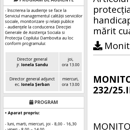
protecț
- înscrierea la audienţe se face la
Serviciul managementul calității serviciilor
handicap
sociale, monitorizare și relații publice
- audienţele la conducerea Direcţiei
mărit cu
Generale de Asistenţa Sociala si
Protecţia Copilului Dambovita au loc
Monito
conform programului:
Director general
joi,
jr.
Ionela Sandu
ora 13.00
MONITOR
Director general adjunct
miercuri,
ec.
Ionela Șerban
ora 13.00
232/25.I
PROGRAM
• Aparat propriu:
MONITO
- luni, marti, miercuri, joi - 8,00 - 16,30
- vineri - 8,00 – 14,00