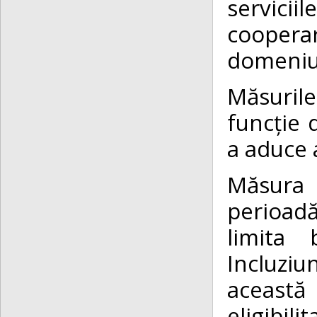
servicii
cooperare
domeniul
Măsurile 
funcție d
a aduce 
Măsura 
perioad
limita 
Incluzi
această
eligibil