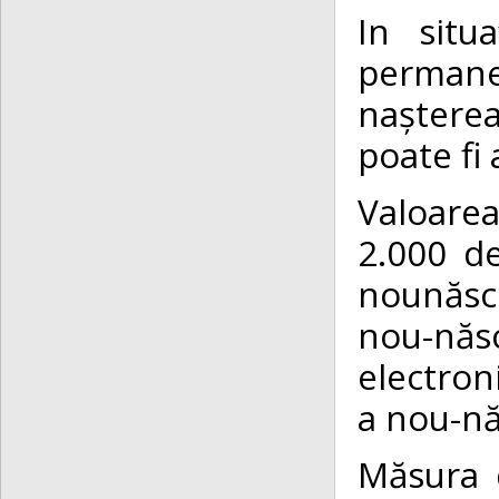
In situ
permane
nașterea
poate fi
Valoarea
2.000 de
nounăscu
nou-năs
electron
a nou-nă
Măsura 