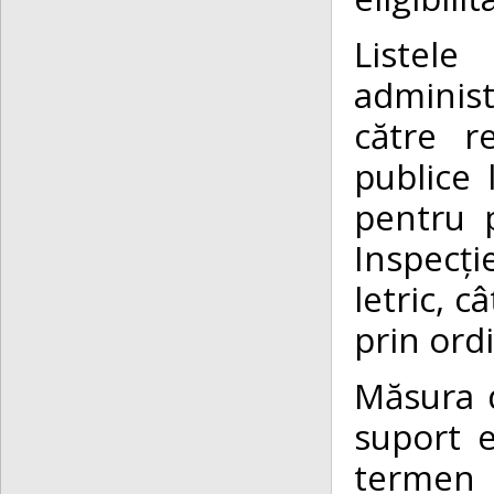
Listele
adminis
către re
publice 
pentru p
Inspecți
letric, c
prin ordi
Măsura d
suport e
termen