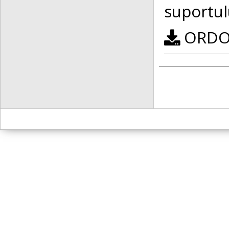
suportul
ORDON