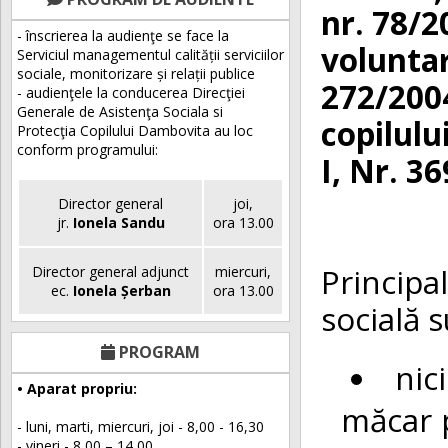
nr. 78/2
- înscrierea la audienţe se face la
voluntar
Serviciul managementul calității serviciilor
sociale, monitorizare și relații publice
272/2004
- audienţele la conducerea Direcţiei
Generale de Asistenţa Sociala si
copilul
Protecţia Copilului Dambovita au loc
conform programului:
I, Nr. 3
Director general
joi,
jr.
Ionela Sandu
ora 13.00
Princip
Director general adjunct
miercuri,
ec.
Ionela Șerban
ora 13.00
socială 
PROGRAM
nic
• Aparat propriu:
măcar p
- luni, marti, miercuri, joi - 8,00 - 16,30
- vineri - 8,00 – 14,00