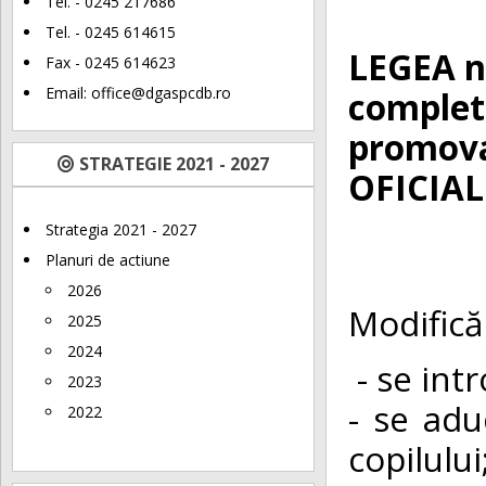
Tel. - 0245 217686
Tel. - 0245 614615
LEGEA nr
Fax - 0245 614623
Email:
office@dgaspcdb.ro
completa
promova
STRATEGIE 2021 - 2027
OFICIAL
Strategia 2021 - 2027
Planuri de actiune
2026
Modifică
2025
2024
- se int
2023
- se adu
2022
copilului