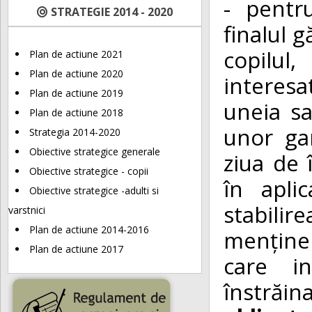
- pentru
STRATEGIE 2014 - 2020
finalul g
copilul
Plan de actiune 2021
Plan de actiune 2020
interesa
Plan de actiune 2019
uneia sa
Plan de actiune 2018
unor ga
Strategia 2014-2020
Obiective strategice generale
ziua de 
Obiective strategice - copii
în aplic
Obiective strategice -adulti si
stabili
varstnici
Plan de actiune 2014-2016
menținer
Plan de actiune 2017
care in
înstrăi