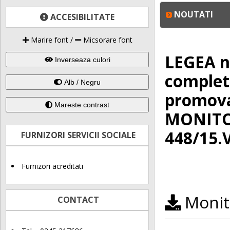
NOUTATI
ACCESIBILITATE
Marire font
/
Micsorare font
LEGEA nr
Inverseaza culori
completa
Alb / Negru
promova
Mareste contrast
MONITOR
448/15.
FURNIZORI SERVICII SOCIALE
Furnizori acreditati
Monito
CONTACT