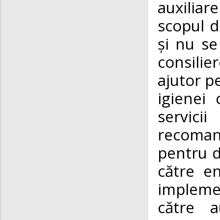
auxiliar
scopul d
și nu se
consilie
ajutor p
igienei 
servici
recoman
pentru di
către en
implemen
către a