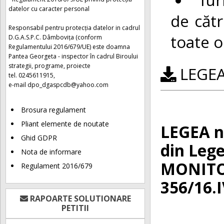
datelor cu caracter personal
de cătr
Responsabil pentru protecția datelor in cadrul
toate ob
D.G.A.S.P.C. Dâmbovița (conform
Regulamentului 2016/679/UE) este doamna
Pantea Georgeta - inspector în cadrul Biroului
strategii, programe, proiecte
LEGEA 
tel. 0245611915,
e-mail
dpo_dgaspcdb@yahoo.com
Brosura regulament
Pliant elemente de noutate
LEGEA nr
Ghid GDPR
din Lege
Nota de informare
MONITOR
Regulament 2016/679
356/16.
RAPOARTE SOLUTIONARE
PETITII