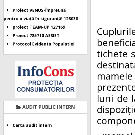
Proiect VENUS-Împreună
pentru o viață în siguranță! 128038
proiect TEAM-UP 127169
Cuplur
Proiect 785710 ASSIST
benefic
Protocol Evidenta Populatiei
tichete 
destinata
mamele c
prezente
luni de l
dispozi
AUDIT PUBLIC INTERN
componen
Carta audit intern