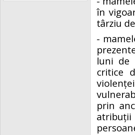
- mamele
în vigoa
târziu de
- mamele
prezente
luni de 
critice 
violențe
vulnerabi
prin anc
atribuți
persoane