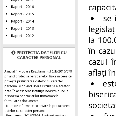
capacit
Raport - 2016
Raport - 2015
se 
Raport - 2014
legisla
Raport - 2013
Raport - 2012
la 100.
în cazu
PROTECTIA DATELOR CU
CARACTER PERSONAL
cazul î
aflați 
A intrat în vigoare Regulamentul (UE) 2016/679
privind protecția persoanelor fizice în ceea ce
est
privește prelucrarea datelor cu caracter
personal și privind libera circulație a acestor
biseric
date. În acest sens instituția noastră pune la
dispoziția beneficiarilor următoarele
formulare / documente:
societa
- Nota de informare cu privire la prelucrarea
datelor cu caracter personal
fur
- Regulament 2016/679/UE privind protecția