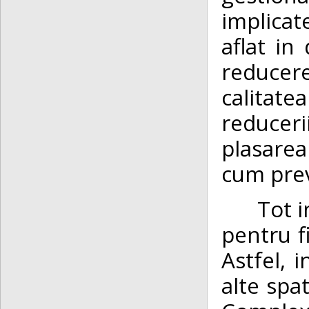
implicate
aflat in
reducere
calitate
reducer
plasarea
cum prev
Tot i
pentru 
Astfel, 
alte spat