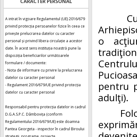
CARACTER PERSONAL
Cu ocaz
A intrat în vigoare Regulamentul (UE) 2016/679
Arhiepis
privind protecția persoanelor fizice în ceea ce
privește prelucrarea datelor cu caracter
o acţiu
personal și privind libera circulație a acestor
tradiţi
date. În acest sens instituția noastră pune la
dispoziția beneficiarilor următoarele
Centrul
formulare / documente:
- Nota de informare cu privire la prelucrarea
Pucioasa
datelor cu caracter personal
pentru 
- Regulament 2016/679/UE privind protecția
datelor cu caracter personal
adulţi).
Responsabil pentru protecția datelor in cadrul
Folosim
D.G.A.S.P.C. Dâmbovița (conform
exprimă
Regulamentului 2016/679/UE) este doamna
Pantea Georgeta - inspector în cadrul Biroului
devenite
strategii, programe, proiecte