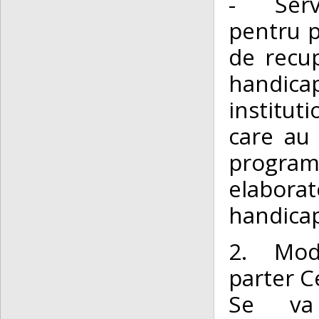
- Servi
pentru p
de recu
handicap
instituti
care au 
programe
elaborat
handica
2. Moder
parter C
Se va 