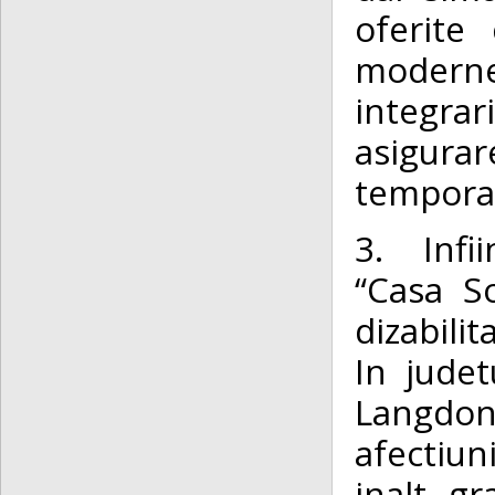
oferite 
moderne
integra
asigurar
temporar 
3. Infi
“Casa S
dizabilita
In jude
Langdon
afectiun
inalt gr