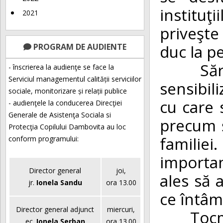
instituţ
2021
priveşte 
duc la p
PROGRAM DE AUDIENTE
Sărbăto
- înscrierea la audienţe se face la
Serviciul managementul calității serviciilor
sensibil
sociale, monitorizare și relații publice
cu care 
- audienţele la conducerea Direcţiei
Generale de Asistenţa Sociala si
precum ş
Protecţia Copilului Dambovita au loc
familie
conform programului:
importan
Director general
joi,
ales să 
jr.
Ionela Sandu
ora 13.00
ce întâmp
Director general adjunct
miercuri,
Tocmai d
ec.
Ionela Șerban
ora 13.00