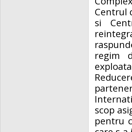
Complex
Centrul 
si Cent
reintegr
raspunde
regim d
exploata
Reducere
partener
Internat
scop asig
pentru c
care s-a