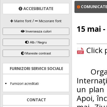
COMUNICATE 
ACCESIBILITATE
/
Marire font
Micsorare font
15 mai -
Inverseaza culori
Alb / Negru
Click
Mareste contrast
FURNIZORI SERVICII SOCIALE
Organiz
Internaţ
Furnizori acreditati
un plan 
Apoi, în
CONTACT
mai „Ziua