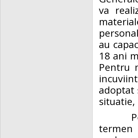
va reali
materia
personal
au capac
18 ani m
Pentru 
incuviin
adoptat 
situatie,
Pe baza
termen 