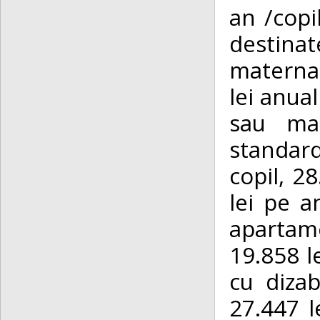
an /copi
destina
maternal
lei anual
sau mai
standar
copil, 2
lei pe a
apartame
19.858 le
cu dizab
27.447 l