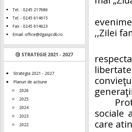
Guvern
Tel. - 0245 217686
Tel. - 0245 614615
evenime
Fax - 0245 614623
,,Zilei f
Email:
office@dgaspcdb.ro
Famili
STRATEGIE 2021 - 2027
respecta
libertat
Strategia 2021 - 2027
convieţ
Planuri de actiune
generaţii
2026
Protecţi
2025
2024
sociale 
2023
care atin
2022