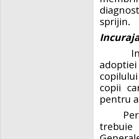
diagnost
sprijin.
Incuraj
In anul
adoptiei
copilulu
copii ca
pentru a
Persoan
trebuie
Generale