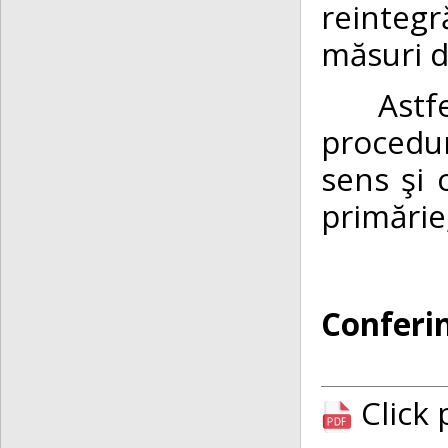
reintegră
măsuri d
Astfel, 
procedur
sens şi c
primărie,
Conferin
Click