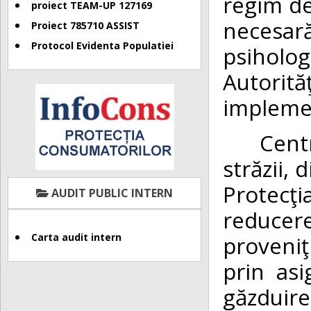
regim de 
proiect TEAM-UP 127169
necesar
Proiect 785710 ASSIST
Protocol Evidenta Populatiei
psiholog
Autorit
implemen
Centrul
străzii, 
Protecţ
AUDIT PUBLIC INTERN
reducerea
proveniţ
Carta audit intern
prin as
găzduir