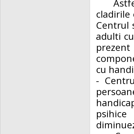
Astf
cladirile
Centrul 
adulti c
prezent
componen
cu hand
- Centrul
persoan
handica
psihice
diminueze