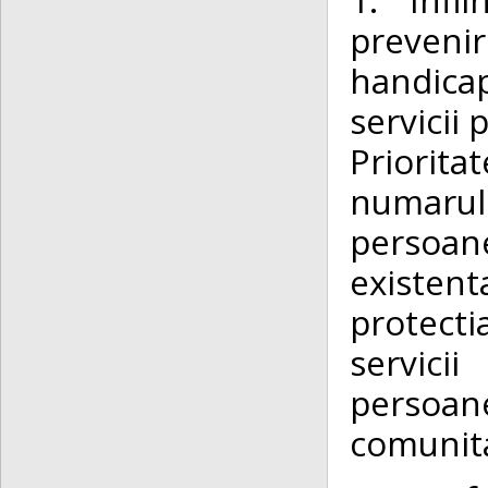
preveni
handica
servicii
Priorit
numarul
persoan
existen
protecti
servicii
persoane
comunit