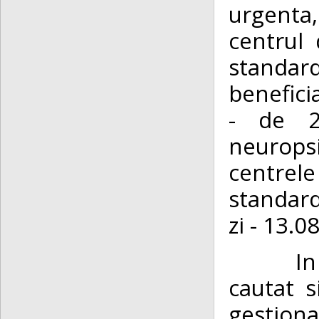
urgenta,
centrul 
standard
benefici
- de 2
neuropsi
centrele
standard
zi - 13.0
In
cautat s
gestiona