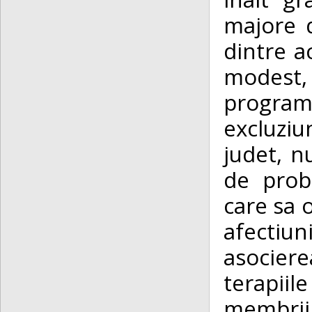
majore d
dintre a
modest,
program
excluziun
judet, nu
de prob
care sa o
afectiu
asociere
terapiil
membrii 