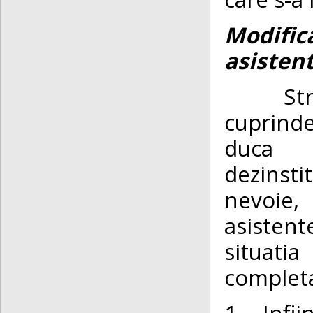
Modific
asistent
St
cuprinde
duca l
dezinsti
nevoie,
asistent
situatia
completa
1. Infi