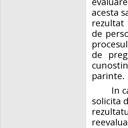
evaluare
acesta s
rezultat 
de perso
procesul
de preg
cunosti
parinte.
In cazul
solicita 
rezulta
reevalua