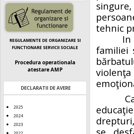
singure,
persoan
tehnic p
In ţara
REGULAMENTE DE ORGANIZARE SI
familiei
FUNCTIONARE SERVICII SOCIALE
bărbatul
Procedura operationala
violenţa
atestare AMP
emoţiona
DECLARATII DE AVERE
Cauzele
educaţi
2025
2024
drepturi
2023
se desf
2022