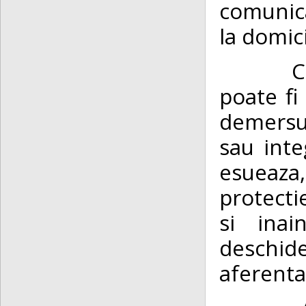
comunica
la domic
Conform
poate fi
demersur
sau inte
esueaza,
protectie
si inai
deschide
aferenta
Astfel,