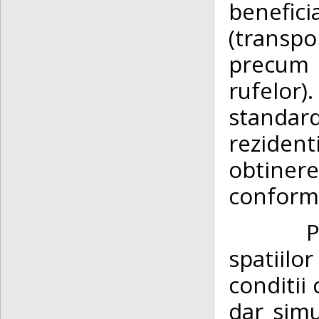
benefic
(transp
precum s
rufelor
standa
reziden
obtiner
conformi
P
spatiilo
conditii
dar simul