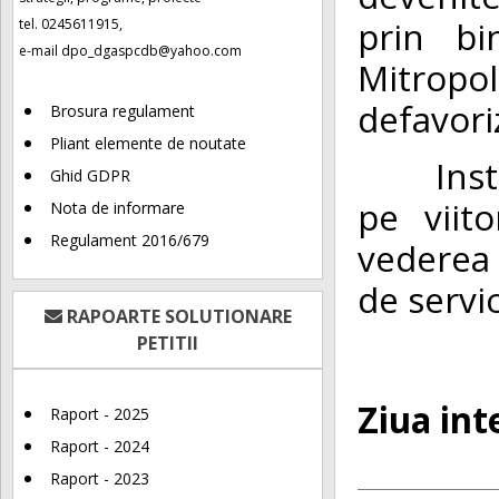
prin bi
tel. 0245611915,
e-mail
dpo_dgaspcdb@yahoo.com
Mitropol
defavori
Brosura regulament
Pliant elemente de noutate
Instituţ
Ghid GDPR
pe viit
Nota de informare
Regulament 2016/679
vederea c
de servi
RAPOARTE SOLUTIONARE
PETITII
Ziua int
Raport - 2025
Raport - 2024
Raport - 2023