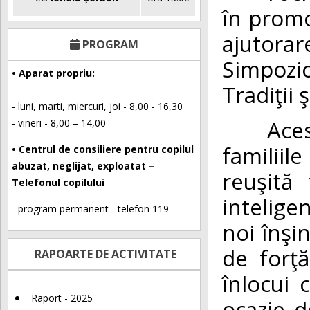
în promo
ajutor
PROGRAM
Simpozi
• Aparat propriu:
Tradiţii
- luni, marti, miercuri, joi - 8,00 - 16,30
Acest m
- vineri - 8,00 – 14,00
familiil
• Centrul de consiliere pentru copilul
abuzat, neglijat, exploatat –
reuşită
Telefonul copilului
intelige
- program permanent - telefon 119
noi înşi
de forţ
RAPOARTE DE ACTIVITATE
înlocui 
Raport - 2025
ocazie d