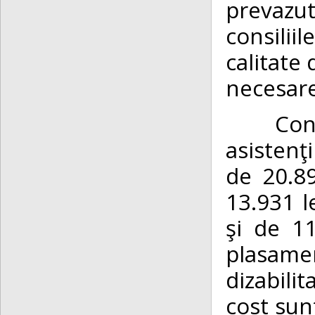
prevazut
consiliil
calitate 
necesare
Conc
asistenţ
de 20.89
13.931 l
şi de 11
plasame
dizabili
cost sun