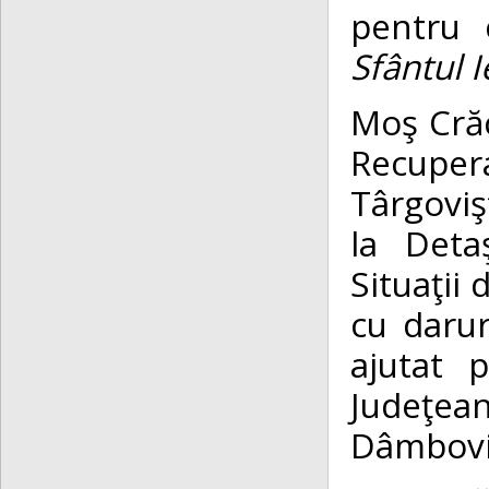
pentru 
Sfântul I
Moş Crăc
Recuper
Târgoviş
la Deta
Situaţii
cu darur
ajutat 
Judeţean
Dâmboviţ