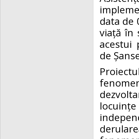
implemen
data de 
viață în
acestui 
de Șanse
Proiec
fenomen
dezvolta
locuin
indepen
derulare