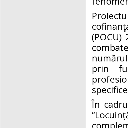
fenomenu
Proiectu
cofinan
(POCU) 2
combate
numărulu
prin fu
profesi
specifice
În cadru
“Locuin
complem