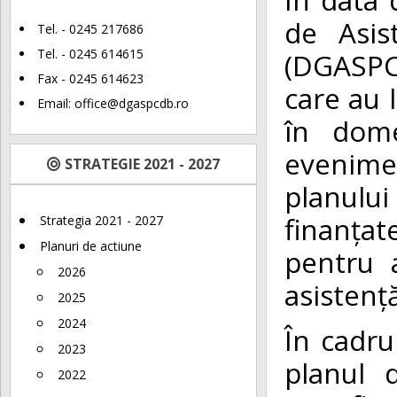
de Asis
Tel. - 0245 217686
Tel. - 0245 614615
(DGASPC 
Fax - 0245 614623
care au l
Email:
office@dgaspcdb.ro
în dome
evenimen
STRATEGIE 2021 - 2027
planului 
finanța
Strategia 2021 - 2027
Planuri de actiune
pentru 
2026
asistenț
2025
2024
În cadru
2023
planul 
2022