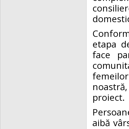
consili
domesti
Conform 
etapa de
face pa
comunita
femeilor
noastră,
proiect.
Persoane
aibă vâr