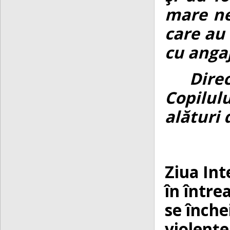
mare ne
care au 
cu angaj
Direcţi
Copilul
alături 
Ziua Int
în între
se înche
violențe