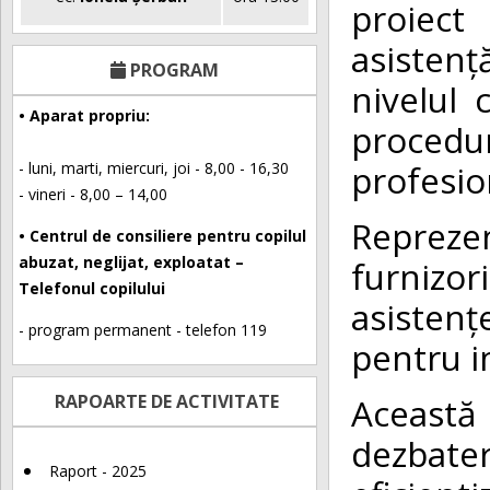
proiect
asistenț
PROGRAM
nivelul 
• Aparat propriu:
procedur
profesion
- luni, marti, miercuri, joi - 8,00 - 16,30
- vineri - 8,00 – 14,00
Repreze
• Centrul de consiliere pentru copilul
abuzat, neglijat, exploatat –
furnizor
Telefonul copilului
asistențe
- program permanent - telefon 119
pentru i
Această
RAPOARTE DE ACTIVITATE
dezbat
Raport - 2025