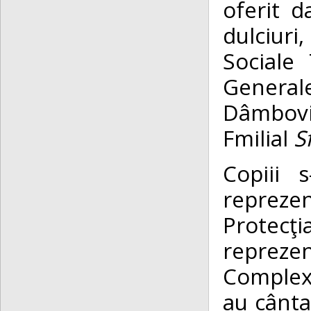
oferit d
dulciuri
Sociale
General
Dâmboviţ
Fmilial
S
Copiii 
reprezen
Protecţ
repreze
Complexu
au cântat