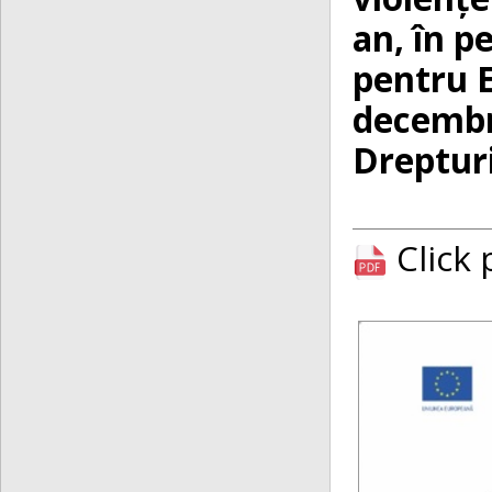
an, în p
pentru E
decembri
Dreptur
Click