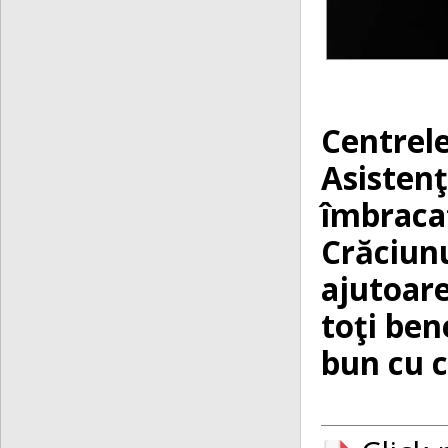
Centrele
Asistenţ
îmbracat
Crăciun
ajutoare
toţi ben
bun cu c