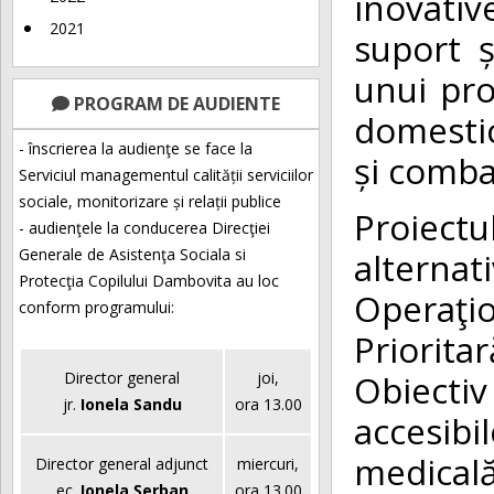
inovati
2021
suport ș
unui pro
PROGRAM DE AUDIENTE
domestic
- înscrierea la audienţe se face la
și comba
Serviciul managementul calității serviciilor
sociale, monitorizare și relații publice
Proiect
- audienţele la conducerea Direcţiei
alterna
Generale de Asistenţa Sociala si
Protecţia Copilului Dambovita au loc
Operaţ
conform programului:
Priorita
Obiecti
Director general
joi,
jr.
Ionela Sandu
ora 13.00
accesibil
medicală
Director general adjunct
miercuri,
ec.
Ionela Șerban
ora 13.00