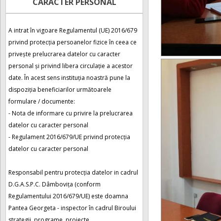
CARACTER PERSONAL
A intrat în vigoare Regulamentul (UE) 2016/679
privind protecția persoanelor fizice în ceea ce
privește prelucrarea datelor cu caracter
personal și privind libera circulație a acestor
date. În acest sens instituția noastră pune la
dispoziția beneficiarilor următoarele
formulare / documente:
- Nota de informare cu privire la prelucrarea
datelor cu caracter personal
- Regulament 2016/679/UE privind protecția
datelor cu caracter personal
Responsabil pentru protecția datelor in cadrul
D.G.A.S.P.C. Dâmbovița (conform
Regulamentului 2016/679/UE) este doamna
Pantea Georgeta - inspector în cadrul Biroului
strategii, programe, proiecte