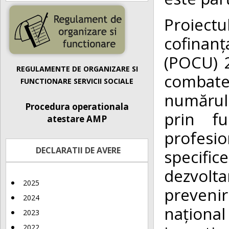
Proiectu
cofinan
(POCU) 2
REGULAMENTE DE ORGANIZARE SI
combate
FUNCTIONARE SERVICII SOCIALE
numărulu
Procedura operationala
prin fu
atestare AMP
profesi
DECLARATII DE AVERE
specifice
dezvolt
2025
preveni
2024
național
2023
2022