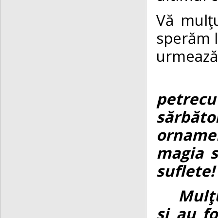
Vă mulţ
sperăm la
urmează
Altrui
petrecu
sărbăto
ornamen
magia s
suflete!
Mulţumi
şi au f