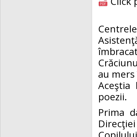
Click
Centrel
Asisten
îmbraca
Crăciunu
au mers î
Aceştia
poezii.
Prima d
Direcţi
Copilulu