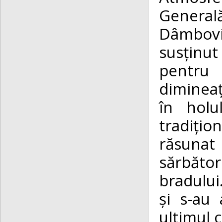
General
Dâmbovi
susținut
pentru 
dimineaț
în holu
tradițio
răsunat
sărbăto
bradului.
și s-au 
ultimul c