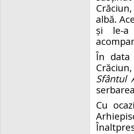
Crăciun,
albă. Ac
și le-a
acompani
În data
Crăciun,
Sfântul 
serbarea
Cu ocazi
Arhiep
Înaltpres