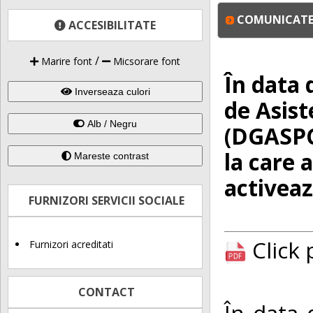
COMUNICATE 
ACCESIBILITATE
/
Marire font
Micsorare font
În data 
Inverseaza culori
de Asist
Alb / Negru
(DGASPC 
la care a
Mareste contrast
activeaz
FURNIZORI SERVICII SOCIALE
Click
Furnizori acreditati
CONTACT
În data 