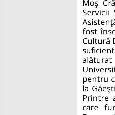
Moş Cră
Servicii
Asistenţ
fost îns
Cultură 
suficien
alăturat
Universi
pentru co
la Găeşt
Printre
care fur