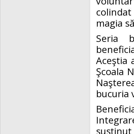
volunta
colindat
magia săr
Seria b
benefici
Aceştia 
Şcoala 
Naşterea
bucuria v
Benefic
Integra
susținu