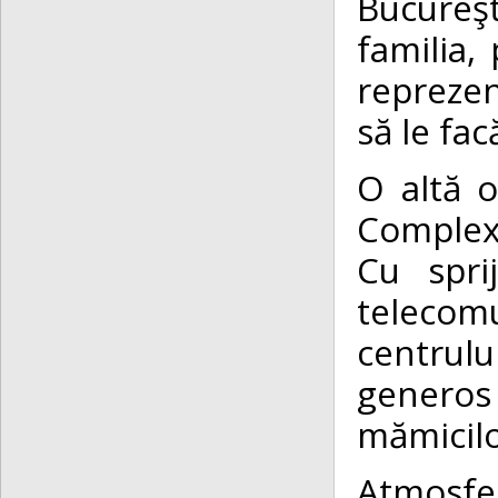
Bucureş
familia,
reprezent
să le fa
O altă o
Complexu
Cu spri
telecom
centrulu
generos
mămicilo
Atmosfe