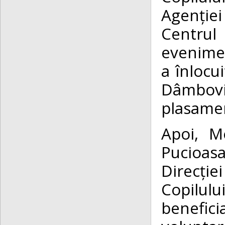
Agenție
Centrul 
evenimen
a înlocu
Dâmboviț
plasament
Apoi, M
Pucioasa
Direcți
Copilul
benefici