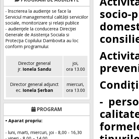
Activit
socio-
- înscrierea la audienţe se face la
Serviciul managementul calității serviciilor
domes
sociale, monitorizare și relații publice
- audienţele la conducerea Direcţiei
consili
Generale de Asistenţa Sociala si
Protecţia Copilului Dambovita au loc
conform programului:
Activi
Director general
joi,
preven
jr.
Ionela Sandu
ora 13.00
Condiți
Director general adjunct
miercuri,
ec.
Ionela Șerban
ora 13.00
- pers
PROGRAM
calita
• Aparat propriu:
formele
- luni, marti, miercuri, joi - 8,00 - 16,30
tipuril
- vineri - 8,00 – 14,00