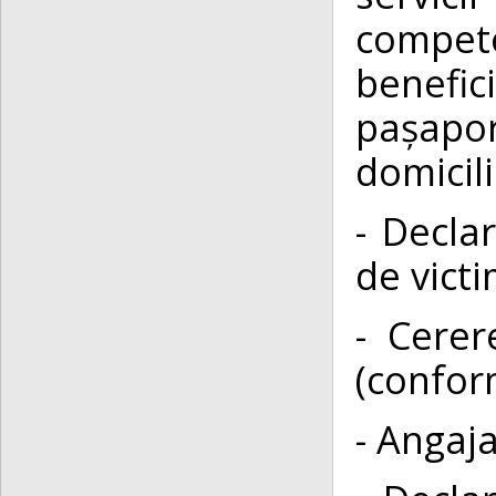
compet
benefic
pașapo
domicili
- Decla
de vict
- Cerer
(confor
- Angaj