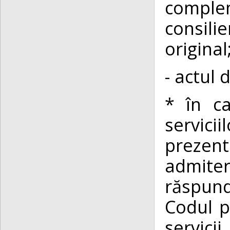
comple
consili
original
- actul 
* în ca
servici
prezen
admiter
răspund
Codul p
servici