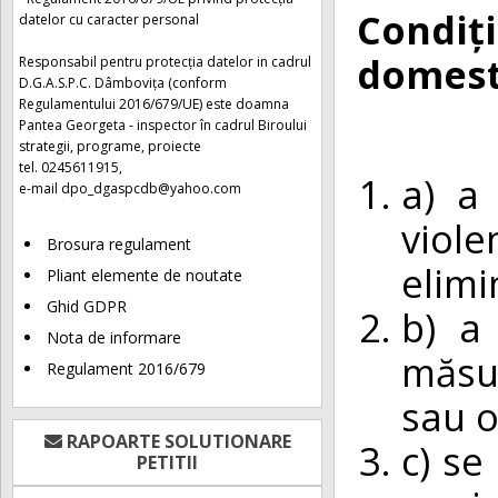
Condiț
datelor cu caracter personal
domest
Responsabil pentru protecția datelor in cadrul
D.G.A.S.P.C. Dâmbovița (conform
Regulamentului 2016/679/UE) este doamna
Pantea Georgeta - inspector în cadrul Biroului
strategii, programe, proiecte
tel. 0245611915,
a) a
e-mail
dpo_dgaspcdb@yahoo.com
viol
Brosura regulament
elimi
Pliant elemente de noutate
Ghid GDPR
b) a 
Nota de informare
măsur
Regulament 2016/679
sau o
RAPOARTE SOLUTIONARE
c) se
PETITII