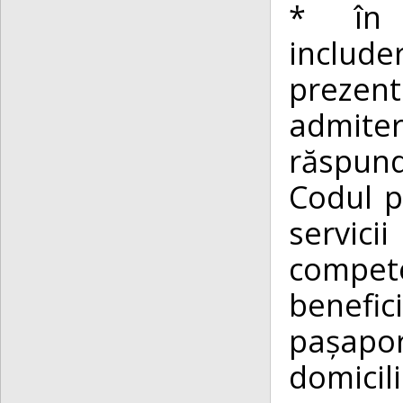
* în 
include
prezen
admiter
răspund
Codul p
servici
compet
benefic
pașapo
domicili