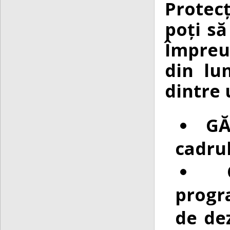
Protec
poți să
Împreun
din lu
dintre 
GĂ
cadru
progra
de de