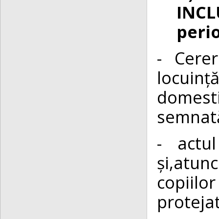
INCL
perio
- Cerer
locuinț
domesti
semnată 
- actu
și,atun
copiilo
protejat