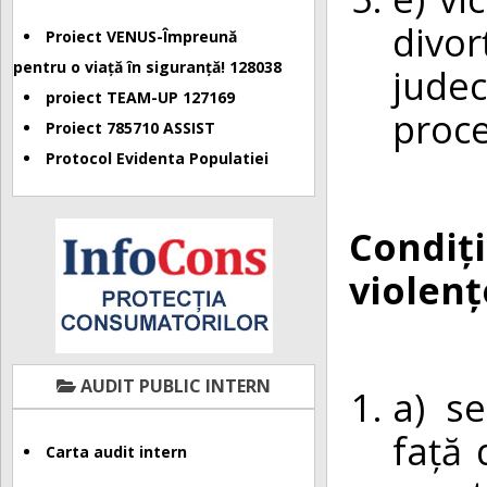
divo
Proiect VENUS-Împreună
pentru o viață în siguranță! 128038
judec
proiect TEAM-UP 127169
proce
Proiect 785710 ASSIST
Protocol Evidenta Populatiei
Condiț
violen
AUDIT PUBLIC INTERN
a) s
față 
Carta audit intern