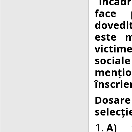
Încadr
face p
dovedit
este m
victime
sociale
mențio
înscrie
Dosare
selecți
A) 1