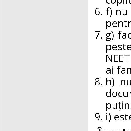
f) nu
pentr
g) fa
pest
NEET 
ai fa
h) n
docu
puțin
i) es