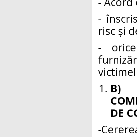
- Acord
- înscr
risc și 
- oric
furniză
victimel
B) 
COMP
DE C
-Cerere