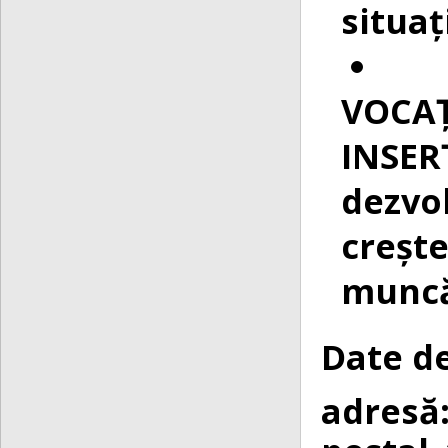
situaț
VOCA
INSE
dezv
crește
munc
Date d
adresă: