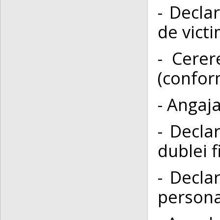
- Decla
de vict
- Cerer
(confor
- Angaj
- Decla
dublei 
- Decla
persona