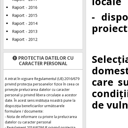
locale
Raport - 2016
- dispo
Raport - 2015
Raport - 2014
proiect
Raport - 2013
Raport - 2012
Selecț
PROTECTIA DATELOR CU
CARACTER PERSONAL
domest
care s
A intrat în vigoare Regulamentul (UE) 2016/679
privind protecția persoanelor fizice în ceea ce
condiți
privește prelucrarea datelor cu caracter
personal și privind libera circulație a acestor
date. În acest sens instituția noastră pune la
de vuln
dispoziția beneficiarilor următoarele
formulare / documente:
- Nota de informare cu privire la prelucrarea
datelor cu caracter personal
- Regulament 2016/679/UE privind protecția