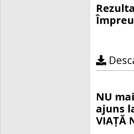
Rezulta
Împreun
Desca
NU mai
ajuns l
VIAȚĂ 