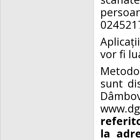
persoa
0245217
Aplicaț
vor fi l
Metodol
sunt di
Dâmbov
www.dg
referit
la adr