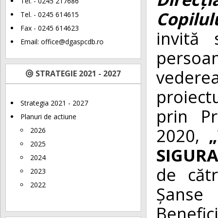
Tel. - 0245 217686
Copilu
Tel. - 0245 614615
Fax - 0245 614623
invită
Email:
office@dgaspcdb.ro
persoan
vederea
STRATEGIE 2021 - 2027
proiect
Strategia 2021 - 2027
prin P
Planuri de actiune
2020,
2026
2025
SIGURA
2024
de căt
2023
2022
Șanse 
Benefic