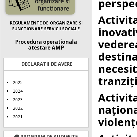
perspec
Activit
REGULAMENTE DE ORGANIZARE SI
inovat
FUNCTIONARE SERVICII SOCIALE
vederea
Procedura operationala
atestare AMP
destin
DECLARATII DE AVERE
necesi
tranziț
2025
2024
Activit
2023
națion
2022
2021
violen
PROGRAM DE AUDIENTE