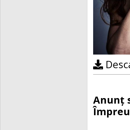
Desca
Anunț s
Împreun