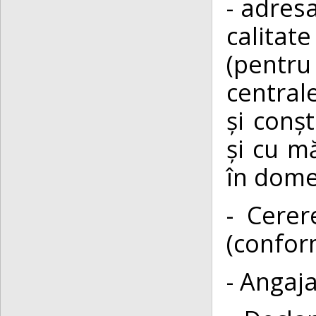
- adres
calitat
(pentru
centrale
și conșt
și cu mă
în dome
- Cerer
(confor
- Angaj