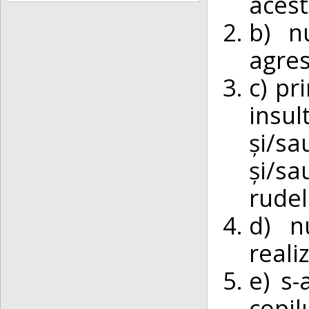
acest
b) n
agres
c) pr
insul
și/sa
și/s
rudel
d) n
realiz
e) s-
copilu