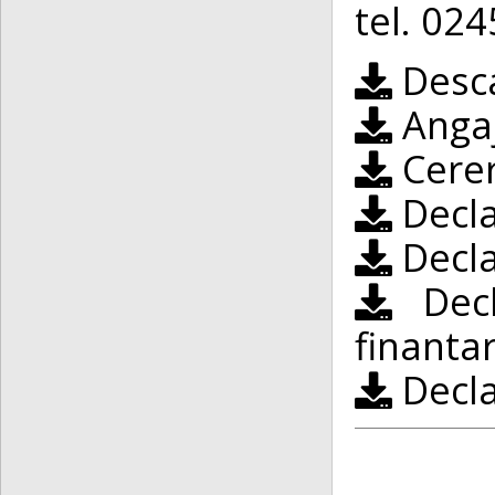
tel. 02
Desca
Angaj
Cerer
Decla
Decla
Decl
finantar
Decla