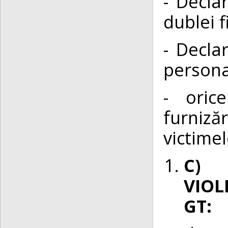
- Decla
dublei 
- Decla
persona
- oric
furniză
victimel
C) 
VIOL
GT: