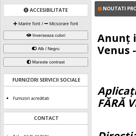
NOUTATI PRO
ACCESIBILITATE
Marire font
/
Micsorare font
Anunț i
Inverseaza culori
Venus -
Alb / Negru
Mareste contrast
FURNIZORI SERVICII SOCIALE
Aplica
ț
Furnizori acreditati
FĂRĂ V
CONTACT
Direcți