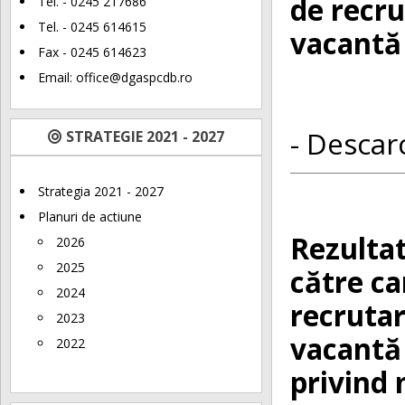
de recru
Tel. - 0245 217686
Tel. - 0245 614615
vacantă 
Fax - 0245 614623
Email:
office@dgaspcdb.ro
- Descarc
STRATEGIE 2021 - 2027
Strategia 2021 - 2027
Planuri de actiune
Rezultat
2026
2025
către c
2024
recrutar
2023
vacantă
2022
privind 