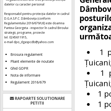
datelor cu caracter personal
Dâmbovi
Responsabil pentru protecția datelor in cadrul
posturil
D.G.A.S.P.C. Dâmbovița (conform
Regulamentului 2016/679/UE) este doamna
organiz
Pantea Georgeta - inspector în cadrul Biroului
strategii, programe, proiecte
următoar
tel. 0245611915,
e-mail
dpo_dgaspcdb@yahoo.com
1 p
Brosura regulament
Țuicani
Pliant elemente de noutate
Ghid GDPR
1 
Nota de informare
Țuicani
Regulament 2016/679
1 p
RAPOARTE SOLUTIONARE
1 p
PETITII