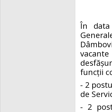
În data
General
Dâmbovița
vacante 
desfășu
funcții 
- 2 post
de Servic
- 2 pos