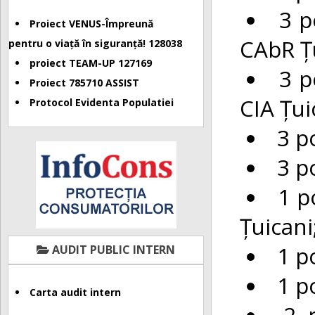
3 p
Proiect VENUS-Împreună
CAbR Țu
pentru o viață în siguranță! 128038
proiect TEAM-UP 127169
3 p
Proiect 785710 ASSIST
CIA Țui
Protocol Evidenta Populatiei
3 p
3 p
1 p
Țuicani
1 p
AUDIT PUBLIC INTERN
1 p
Carta audit intern
2 