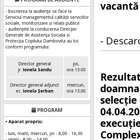
vacantă 
- înscrierea la audienţe se face la
Serviciul managementul calității serviciilor
sociale, monitorizare și relații publice
- audienţele la conducerea Direcţiei
Generale de Asistenţa Sociala si
- Descarc
Protecţia Copilului Dambovita au loc
conform programului:
Director general
joi,
jr.
Ionela Sandu
ora 13.00
Rezultat
doamna 
Director general adjunct
miercuri,
ec.
Ionela Șerban
ora 13.00
selecție
04.04.20
PROGRAM
execuție
• Aparat propriu:
Complexu
- luni, marti, miercuri, joi - 8,00 - 16,30
- vineri - 8,00 – 14,00