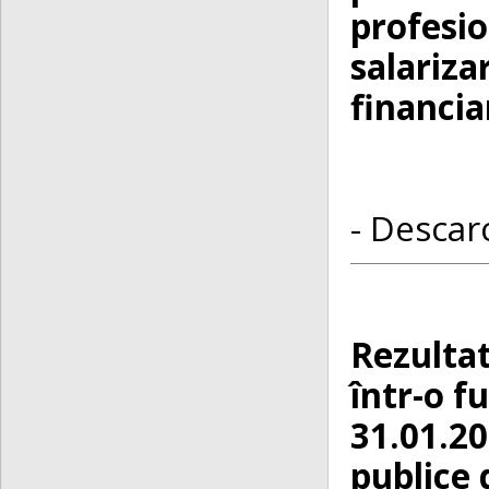
profesio
salariza
financia
- Descarc
Rezultat
într-o f
31.01.20
publice 