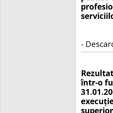
profesio
serviciil
- Descarc
Rezultat
într-o f
31.01.20
execuție
superior