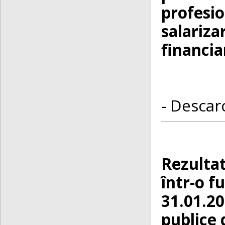
profesio
salariza
financia
- Descarc
Rezultat
într-o f
31.01.20
publice 