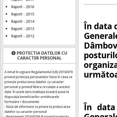
Raport - 2016
Raport - 2015
Raport - 2014
În data 
Raport - 2013
Generale
Raport - 2012
Dâmboviț
posturil
PROTECTIA DATELOR CU
CARACTER PERSONAL
organiza
următoar
A intrat în vigoare Regulamentul (UE) 2016/679
privind protecția persoanelor fizice în ceea ce
privește prelucrarea datelor cu caracter
personal și privind libera circulație a acestor
date. În acest sens instituția noastră pune la
dispoziția beneficiarilor următoarele
formulare / documente:
În data
- Nota de informare cu privire la prelucrarea
datelor cu caracter personal
General
- Regulament 2016/679/UE privind protecția