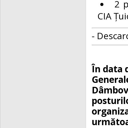
2 p
CIA Țui
- Descarc
În data 
Generale
Dâmboviț
posturil
organiza
următoar