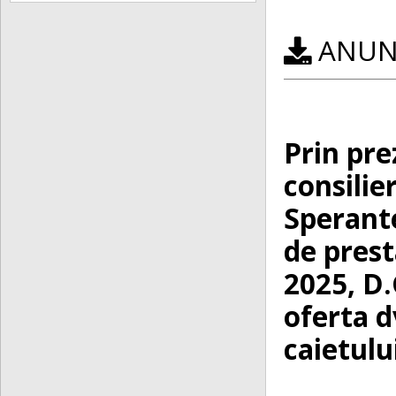
ANUNȚ
Prin pre
consilie
Sperante
de prest
2025, D.
oferta d
caietulu