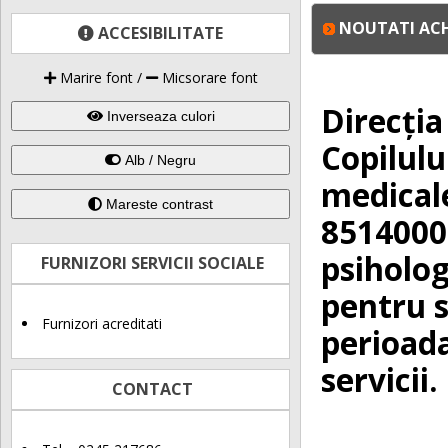
NOUTATI ACH
ACCESIBILITATE
Marire font
/
Micsorare font
Direcția
Inverseaza culori
Copilulu
Alb / Negru
medicale
Mareste contrast
85140000
psiholog
FURNIZORI SERVICII SOCIALE
pentru s
Furnizori acreditati
perioada
servicii.
CONTACT