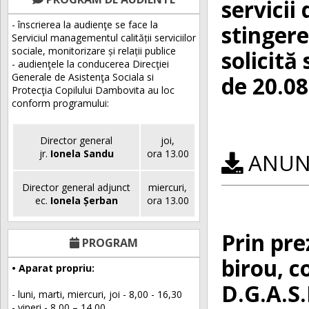
servicii
- înscrierea la audienţe se face la
stingere
Serviciul managementul calității serviciilor
sociale, monitorizare și relații publice
solicită
- audienţele la conducerea Direcţiei
Generale de Asistenţa Sociala si
de 20.08
Protecţia Copilului Dambovita au loc
conform programului:
Director general
joi,
jr.
Ionela Sandu
ora 13.00
ANUNȚ
Director general adjunct
miercuri,
ec.
Ionela Șerban
ora 13.00
Prin pre
PROGRAM
birou, c
• Aparat propriu:
D.G.A.S.
- luni, marti, miercuri, joi - 8,00 - 16,30
- vineri - 8,00 – 14,00