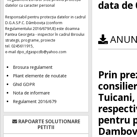
data de 
datelor cu caracter personal
Responsabil pentru protecția datelor in cadrul
D.G.A.S.P.C. Dâmbovița (conform
Regulamentului 2016/679/UE) este doamna
Pantea Georgeta - inspector în cadrul Biroului
ANUNȚ
strategii, programe, proiecte
tel. 0245611915,
e-mail
dpo_dgaspcdb@yahoo.com
Brosura regulament
Prin pre
Pliant elemente de noutate
consilie
Ghid GDPR
Nota de informare
Tuicani,
Regulament 2016/679
respecti
pentru 
RAPOARTE SOLUTIONARE
PETITII
Dambovit