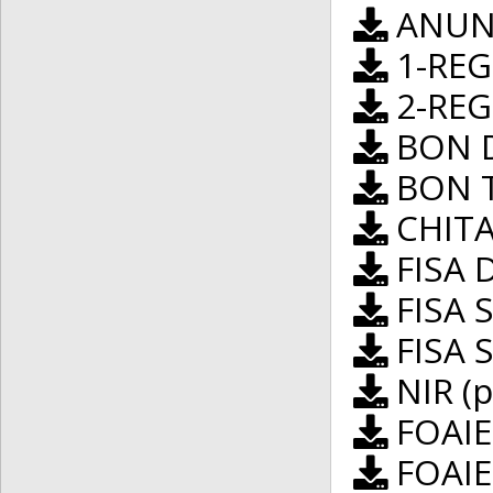
ANUNȚ
1-REG
2-REG
BON D
BON T
CHITA
FISA 
FISA S
FISA S
NIR (p
FOAIE
FOAIE