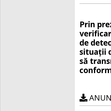
Prin pre
verifica
de detec
situații
să trans
conform 
ANUNȚ