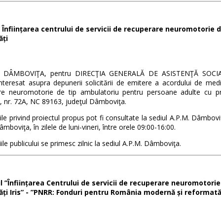
Înființarea centrului de servicii de recuperare neuromotorie 
ăți
 DÂMBOVIŢA, pentru DIRECŢIA GENERALĂ DE ASISTENŢĂ SOCIA
interesat asupra depunerii solicitării de emitere a acordului de mediu
re neuromotorie de tip ambulatoriu pentru persoane adulte cu pro
, nr. 72A, NC 89163, judeţul Dâmboviţa.
ile privind proiectul propus pot fi consultate la sediul A.P.M. Dâmboviţa
âmboviţa, în zilele de luni-vineri, între orele 09:00-16:00.
ile publicului se primesc zilnic la sediul A.P.M. Dâmboviţa.
l ”Înființarea Centrului de servicii de recuperare neuromotor
tăți Iris” - ”PNRR: Fonduri pentru România modernă și reformată