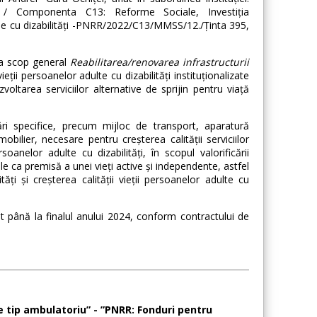
ă / Componenta C13: Reforme Sociale, Investiția
nele cu dizabilități -PNRR/2022/C13/MMSS/12./Ținta 395,
 ca scop general
Reabilitarea/renovarea infrastructurii
vieții persoanelor adulte cu dizabilități instituționalizate
zvoltarea serviciilor alternative de sprijin pentru viață
ări specifice, precum mijloc de transport, aparatură
bilier, necesare pentru creșterea calității serviciilor
oanelor adulte cu dizabilități, în scopul valorificării
le ca premisă a unei vieți active și independente, astfel
ți și creșterea calității vieții persoanelor adulte cu
at până la finalul anului 2024, conform contractului de
e tip ambulatoriu” - ”PNRR: Fonduri pentru