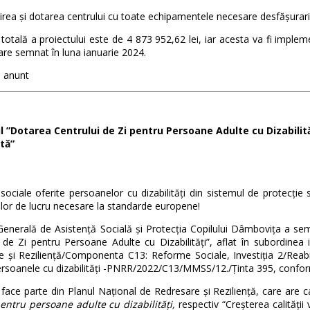
irea și dotarea centrului cu toate echipamentele necesare desfășurarii a
totală a proiectului este de 4 873 952,62 lei, iar acesta va fi implem
are semnat în luna ianuarie 2024.
 anunt
l ”Dotarea Centrului de Zi pentru Persoane Adulte cu Dizabili
tă”
e sociale oferite persoanelor cu dizabilități din sistemul de protecție 
lor de lucru necesare la standarde europene!
Generală de Asistență Socială și Protecția Copilului Dâmbovița a se
 de Zi pentru Persoane Adulte cu Dizabilități”, aflat în subordinea i
 și Reziliență/Componenta C13: Reforme Sociale, Investiția 2/Reabili
ersoanele cu dizabilități -PNRR/2022/C13/MMSS/12./Ținta 395, confor
 face parte din Planul Național de Redresare și Reziliență, care are
pentru persoane adulte cu dizabilități,
respectiv “Creșterea calității 