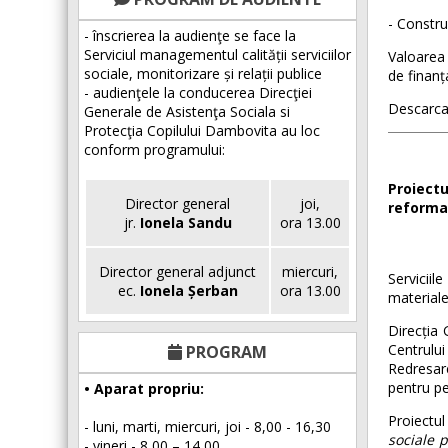
- Constru
- înscrierea la audienţe se face la
Serviciul managementul calității serviciilor
Valoarea 
sociale, monitorizare și relații publice
de finanț
- audienţele la conducerea Direcţiei
Descarca
Generale de Asistenţa Sociala si
Protecţia Copilului Dambovita au loc
conform programului:
Proiectu
Director general
joi,
reforma
jr.
Ionela Sandu
ora 13.00
Director general adjunct
miercuri,
Serviciil
ec.
Ionela Șerban
ora 13.00
materiale
Direcția 
Centrului
PROGRAM
Redresare
pentru p
• Aparat propriu:
Proiectul
- luni, marti, miercuri, joi - 8,00 - 16,30
sociale 
- vineri - 8,00 – 14,00