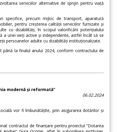
zvoltarea serviciilor alternative de sprijin pentru viață
ări specifice, precum mijloc de transport, aparatură
ier, pentru creșterea calității serviciilor furnizate și
 cu dizabilități, în scopul valorificării potențialului
 a unei vieți active și independente, astfel încât să se
eții persoanelor adulte cu dizabilități instituționalizate.
at până la finalul anului 2024, conform contractului de
ânia modernă și reformată”
06.02.2024
socială vor fi îmbunătățite, prin asigurarea dotărilor și
mnat contractul de finanțare pentru proiectul ”Dotarea
 Andrei” Gura Ocniței, aflat în subordinea instituției.