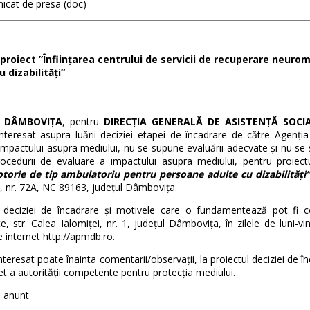
cat de presa (doc)
proiect ”Înființarea centrului de servicii de recuperare neur
u dizabilități”
L DÂMBOVIȚA
, pentru
DIRECȚIA GENERALĂ DE ASISTENȚĂ SOCI
 interesat asupra luării deciziei etapei de încadrare de către Agen
 impactului asupra mediului, nu se supune evaluării adecvate și nu se 
rocedurii de evaluare a impactului asupra mediului, pentru proiec
orie de tip ambulatoriu pentru persoane adulte cu dizabilități”
, nr. 72A, NC 89163, județul Dâmbovița.
l deciziei de încadrare și motivele care o fundamentează pot fi c
e, str. Calea Ialomiței, nr. 1, județul Dâmbovița, în zilele de luni-v
e internet
http://apmdb.ro
.
interesat poate înainta comentarii/observații, la proiectul deciziei de 
et a autorității competente pentru protecția mediului.
 anunt