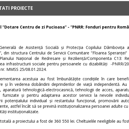
ATI PROIECTE
l ”Dotare Centru de zi Pucioasa” - ”PNRR: Fonduri pentru Rom
 Generală de Asistență Socială și Protecția Copilului Dâmbovița a
, din structura Centrului de Servicii Comunitare ”Floarea Speranței” P
Planului Național de Redresare și Reziliență/Componenta C13: Refo
rea infrastructurii sociale pentru persoanele cu dizabilități -PNRR
e nr. MMSS 25/08.01.2024.
lementarea acestuia au fost îmbunătățite condițiile în care benefic
e și în vederea dobândirii deprinderilor de viață independentă. Au 
, aparatură tehnologică-electrocasnică, tehnologii de acces, aparatu
or furnizate și pentru adaptarea acestor servicii la nevoile individ
ării potențialului individual și restantului funcțional, promovării 
nte, astfel încât să se prevină instituționalizarea persoanei adulte cu di
ități instituționalizate.
totală a proiectului a fost de 360 550 lei. Cheltuielile neeligibile au 