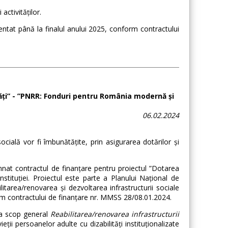
ctivităților.
entat până la finalul anului 2025, conform contractului
tăți” - ”PNRR: Fonduri pentru România modernă și
06.02.2024
socială vor fi îmbunătățite, prin asigurarea dotărilor și
mnat contractul de finanțare pentru proiectul ”Dotarea
nstituției. Proiectul este parte a Planului Național de
tarea/renovarea și dezvoltarea infrastructurii sociale
m contractului de finanțare nr. MMSS 28/08.01.2024.
 ca scop general
Reabilitarea/renovarea infrastructurii
vieții persoanelor adulte cu dizabilități instituționalizate