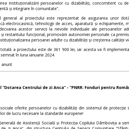
irea instituționalizării persoanelor cu dizabilități, concomitent cu de
ntă și integrare în comunitate”.
ul general al proiectului este reprezentat de asigurarea unor dot
că-electrocasnică, tehnologii de acces, aparatură și echipamente, mobil
ecvarea acestor servicii la nevoile individuale ale persoanelor adulte
l și restantului funcțional, promovării autonomiei personale ca premisă
stituționalizarea persoanei adulte cu dizabilități și creșterea calității vi
totală a proiectului este de 361 900 lei, iar acesta va fi implement
 semnat în luna ianuarie 2024.
 anunt
l ”Dotarea Centrului de zi Anca” - ”PNRR: Fonduri pentru Rom
e sociale oferite persoanelor cu dizabilități din sistemul de protecție 
lor de lucru necesare la standarde europene!
Generală de Asistență Socială și Protecția Copilului Dâmbovița a se
 de zi Anca”, din structura Centrului de Servicii Comunitare ”Sfântul