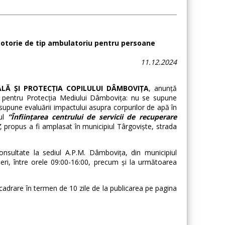
omotorie de tip ambulatoriu pentru persoane
11.12.2024
ALĂ ȘI PROTECȚIA COPILULUI DÂMBOVIȚA
, anunță
ția pentru Protecția Mediului Dâmbovița: nu se supune
supune evaluării impactului asupra corpurilor de apă în
tul
”Înființarea centrului de servicii de recuperare
, propus a fi amplasat în municipiul Târgoviște, strada
onsultate la sediul A.P.M. Dâmbovița, din municipiul
ineri, între orele 09:00-16:00, precum și la următoarea
încadrare în termen de 10 zile de la publicarea pe pagina