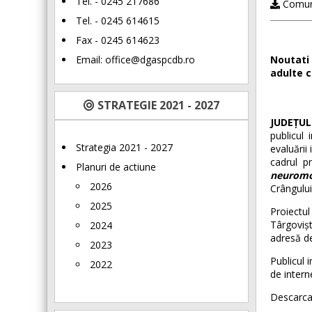
Tel. - 0245 217686
Comuni
Tel. - 0245 614615
Fax - 0245 614623
Email:
office@dgaspcdb.ro
Noutati 
adulte c
STRATEGIE 2021 - 2027
JUDEȚU
publicul
Strategia 2021 - 2027
evaluării
cadrul p
Planuri de actiune
neuromot
2026
Crângului
2025
Proiectu
Târgovișt
2024
adresă d
2023
Publicul 
2022
de intern
Descarca