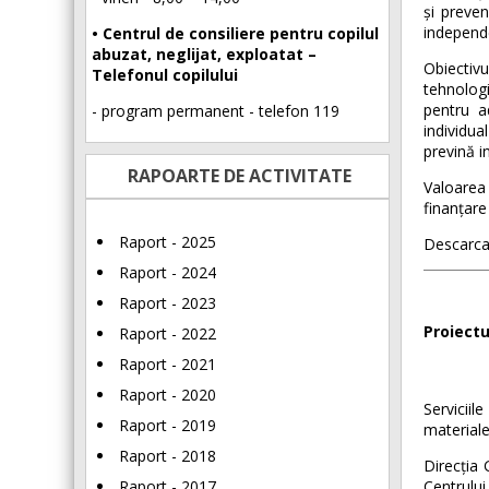
și preven
independe
• Centrul de consiliere pentru copilul
abuzat, neglijat, exploatat –
Obiectiv
Telefonul copilului
tehnologi
pentru ad
- program permanent - telefon 119
individua
prevină in
RAPOARTE DE ACTIVITATE
Valoarea 
finanțare
Raport - 2025
Descarca
Raport - 2024
Raport - 2023
Proiectu
Raport - 2022
Raport - 2021
Raport - 2020
Serviciil
Raport - 2019
materiale
Raport - 2018
Direcția 
Raport - 2017
Centrului