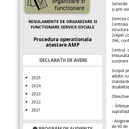
Serviciil
și prin a
Direcția 
REGULAMENTE DE ORGANIZARE SI
Centrului
FUNCTIONARE SERVICII SOCIALE
structura
2/Apel co
Procedura operationala
396, con
atestare AMP
Centrul 
îmbunătăț
DECLARATII DE AVERE
susțineri
Scopul pr
adulte cu 
2025
standarde
2024
dizabilităț
2023
Obiective
2022
- Înfiin
2021
suprafaț
- Asigura
de 90 de 
PROGRAM DE AUDIENTE