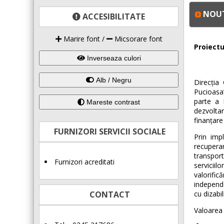
NOUT
ACCESIBILITATE
Marire font
/
Micsorare font
Proiectu
Inverseaza culori
Alb / Negru
Direcția
Pucioasa”
parte a 
Mareste contrast
dezvolta
finanțar
FURNIZORI SERVICII SOCIALE
Prin imp
recuperar
transport
Furnizori acreditati
serviciil
valorific
independe
CONTACT
cu dizabil
Valoarea 