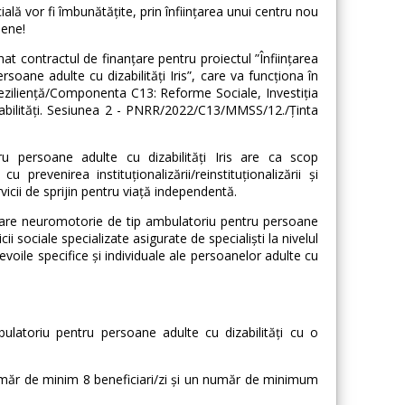
cială vor fi îmbunătățite, prin înființarea unui centru nou
pene!
t contractul de finanțare pentru proiectul ”Înființarea
oane adulte cu dizabilități Iris”, care va funcționa în
 Reziliență/Componenta C13: Reforme Sociale, Investiția
izabilități. Sesiunea 2 - PNRR/2022/C13/MMSS/12./Ținta
u persoane adulte cu dizabilități Iris are ca scop
u prevenirea instituționalizării/reinstituționalizării și
vicii de sprijin pentru viață independentă.
uperare neuromotorie de tip ambulatoriu pentru persoane
ii sociale specializate asigurate de specialiști la nivelul
evoile specifice și individuale ale persoanelor adulte cu
ulatoriu pentru persoane adulte cu dizabilități cu o
 număr de minim 8 beneficiari/zi și un număr de minimum