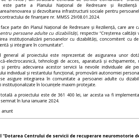
ul este parte a Planului Național de Redresare și Rezilienț
tarea/renovarea și dezvoltarea infrastructurii sociale pentru persoa
contractului de finanțare nr. MMSS 29/08.01.2024.
 face parte din Planul Național de Redresare și Reziliență, care are
pentru persoane adulte cu dizabilități,
respectiv “Creșterea calității 
irea instituționalizării persoanelor cu dizabilități, concomitent cu de
ntă și integrare în comunitate”.
ul general al proiectului este reprezentat de asigurarea unor dot
că-electrocasnică, tehnologii de acces, aparatură și echipamente, mo
 și pentru adecvarea acestor servicii la nevoile individuale ale pers
ului individual și restantului funcțional, promovării autonomiei persona
se asigure integrarea în comunitate a persoanei adulte cu dizabilită
ți instituționalizate în locuințele maxim protejate.
totală a proiectului este de 361 400 lei, iar acesta va fi implement
 semnat în luna ianuarie 2024.
 anunt
l ”Dotarea Centrului de servicii de recuperare neuromotorie d