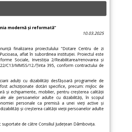
ânia modernă și reformată”
10.03.2025
nunță finalizarea proiectulului ”Dotare Centru de zi
ucioasa, aflat în subordinea instituției. Proiectul este
rme Sociale, Investiția 2/Reabilitarea/renovarea și
/2022/C13/MMSS/12./Ținta 395, conform contractului de
iarii adulți cu dizabilități desfășoară programele de
fost achiziționate dotări specifice, precum: mijloc de
ră și echipamente, mobilier, pentru creșterea calității
uale ale persoanelor adulte cu dizabilități, în scopul
autonomiei personale ca premisă a unei vieți active și
zabilități și creșterea calității vieții persoanelor adulte
fost suportate de către Consiliul Județean Dâmbovița.