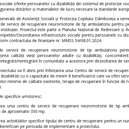
e sociale oferite persoanelor cu dizabilități din sistemul de protecție so
sigurarea dotărilor și materialelor de lucru necesare la standarde euro
Generală de Asistență Socială și Protecția Copilului Dâmbovița a semna
 de servicii de recuperare neuromotorie de tip ambulatoriu pentru pers
 instituției. Proiectul este parte a Planului Național de Redresare și
mpetitiv/Dezvoltarea infrastructurii sociale pentru persoanele cu d
form contractului de finanțare nr. MMSS 54/08.01.2024.
de servicii de recuperare neuromotorie de tip ambulatoriu pentr
irea calității vieții persoanelor adulte cu dizabilități, concomitent c
i integrării/reintegrării în comunitate a acestora prin dezvoltarea de ser
oiectului va fi atins prin înființarea unui Centru de servicii de rec
dizabilități cu o capacitate de minim 8 beneficiari/zi care va oferi servic
lor minime de calitate existente, terapii de recuperare în funcție de n
i.
le specifice urmăsresc:
țarea unui centru de servicii de recuperare neuromotorie de tip amb
ă de aproximativ 350 mp.
rea activităților specifice tipului de centru de recuperare pentru un
beneficiari pe perioada de implementare a proiectului.