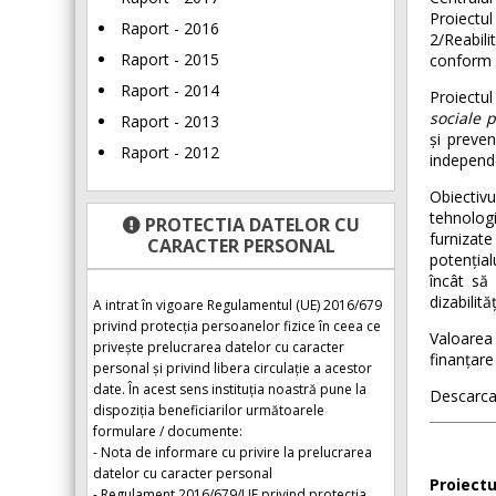
Proiect
Raport - 2016
2/Reabili
Raport - 2015
conform 
Raport - 2014
Proiectul
sociale 
Raport - 2013
și preven
Raport - 2012
independe
Obiectiv
tehnologi
PROTECTIA DATELOR CU
furnizate
CARACTER PERSONAL
potențial
încât să 
dizabilită
A intrat în vigoare Regulamentul (UE) 2016/679
privind protecția persoanelor fizice în ceea ce
Valoarea 
privește prelucrarea datelor cu caracter
finanțare
personal și privind libera circulație a acestor
date. În acest sens instituția noastră pune la
Descarca
dispoziția beneficiarilor următoarele
formulare / documente:
- Nota de informare cu privire la prelucrarea
datelor cu caracter personal
Proiectu
- Regulament 2016/679/UE privind protecția