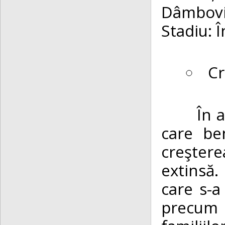
Dâmbovi
Stadiu: Î
Cr
În anul
care be
creştere
extinsă.
care s-a 
precum ş