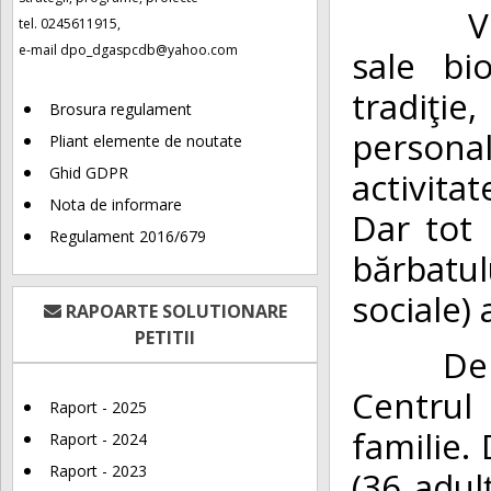
Vunerab
tel. 0245611915,
e-mail
dpo_dgaspcdb@yahoo.com
sale bi
tradiţie
Brosura regulament
persona
Pliant elemente de noutate
Ghid GDPR
activita
Nota de informare
Dar tot 
Regulament 2016/679
bărbatulu
sociale) 
RAPOARTE SOLUTIONARE
PETITII
De la 1
Centrul
Raport - 2025
familie.
Raport - 2024
Raport - 2023
(36 adulţ