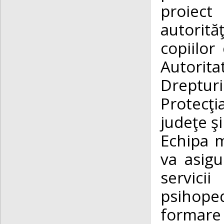
proiect
autorită
copiilor 
Autorit
Dreptur
Protecţi
judeţe ş
Echipa m
va asigu
servici
psihope
formare 