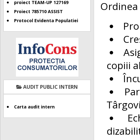
Ordinea 
proiect TEAM-UP 127169
Proiect 785710 ASSIST
Protocol Evidenta Populatiei
Pro
Cre
Asi
copiii a
Înc
AUDIT PUBLIC INTERN
Par
Târgov
Carta audit intern
Ec
dizabili