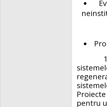
E
neinsti
Pro
1. „CA
sistem
regener
sistemelo
Proiect
pentru u