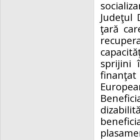
socializa
Judeţul
ţară car
recuper
capacită
sprijini 
finanţat
Europe
Benefici
dizabilit
benefi
plasame