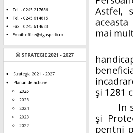
Astfel,
Tel. - 0245 217686
Tel. - 0245 614615
aceasta 
Fax - 0245 614623
mai mult
Email:
office@dgaspcdb.ro
In cee
STRATEGIE 2021 - 2027
handic
benefic
Strategia 2021 - 2027
incadrar
Planuri de actiune
şi 1281 c
2026
2025
In subo
2024
şi Prot
2023
pentni 
2022