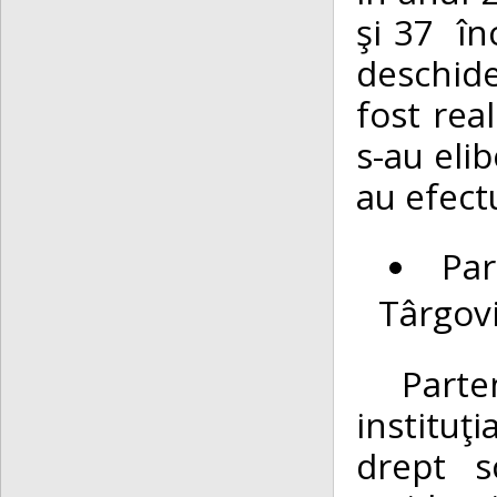
şi 37 în
deschid
fost rea
s-au elib
au efect
Par
Târgov
Partener
instituţi
drept s