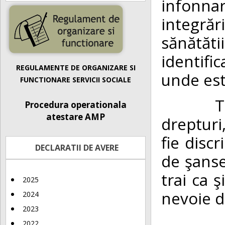
infonna
integră
sănătăti
identifi
REGULAMENTE DE ORGANIZARE SI
unde est
FUNCTIONARE SERVICII SOCIALE
Toti oa
Procedura operationala
atestare AMP
drepturi
fie discr
DECLARATII DE AVERE
de şanse
trai ca ş
2025
nevoie d
2024
2023
Conşti
2022