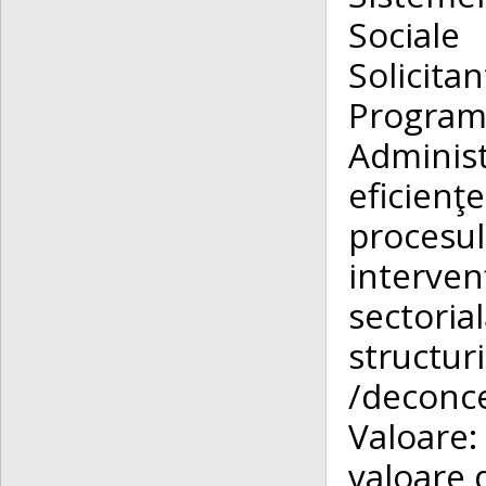
Sociale
Solicita
Program
Administr
eficienţe
proces
interven
sectori
structu
/deconce
Valoare:
valoare 