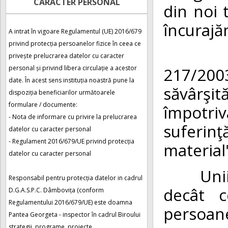
CARACTER PERSONAL
din noi 
încurajă
A intrat în vigoare Regulamentul (UE) 2016/679
privind protecția persoanelor fizice în ceea ce
Violen
privește prelucrarea datelor cu caracter
217/2003
personal și privind libera circulație a acestor
date. În acest sens instituția noastră pune la
săvârşi
dispoziția beneficiarilor următoarele
formulare / documente:
împotriv
- Nota de informare cu privire la prelucrarea
suferin
datelor cu caracter personal
- Regulament 2016/679/UE privind protecția
material
datelor cu caracter personal
Unii mem
Responsabil pentru protecția datelor in cadrul
decât ce
D.G.A.S.P.C. Dâmbovița (conform
Regulamentului 2016/679/UE) este doamna
persoanel
Pantea Georgeta - inspector în cadrul Biroului
strategii, programe, proiecte