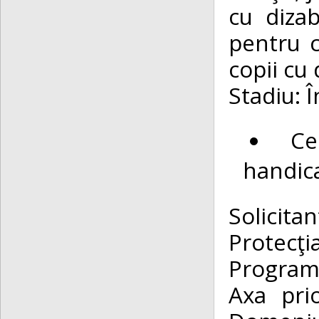
cu dizab
pentru c
copii cu d
Stadiu: Î
Ce
handic
Solicit
Protecţi
Program
Axa prio