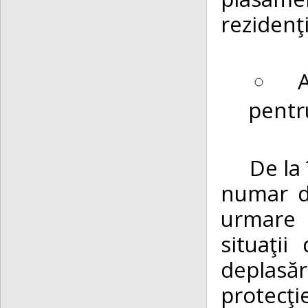
rezidenţi
pentru
De la în
numar d
urmare a
situaţi
deplasăr
protecţi