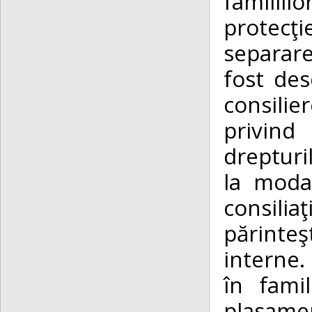
familiil
protecţi
separare
fost des
consilie
privind 
drepturi
la modal
consilia
părinteş
interne. 
în fami
plasame