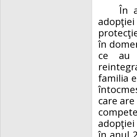
În anul
adopţiei
protecţi
în domen
ce au 
reinteg
familia 
întocmes
care are 
compete
adopţiei
în anul 