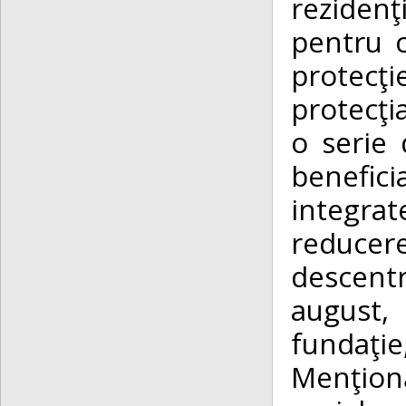
reziden
pentru c
protecţi
protecţi
o serie 
benefici
integrat
reducer
descentr
august,
fundaţie
Menţionă