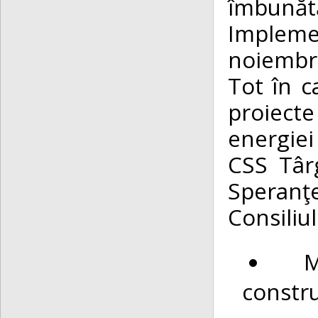
îmbunăt
Impleme
noiembr
Tot în c
proiecte
energiei
CSS Târ
Speranţ
Consiliu
M
constru