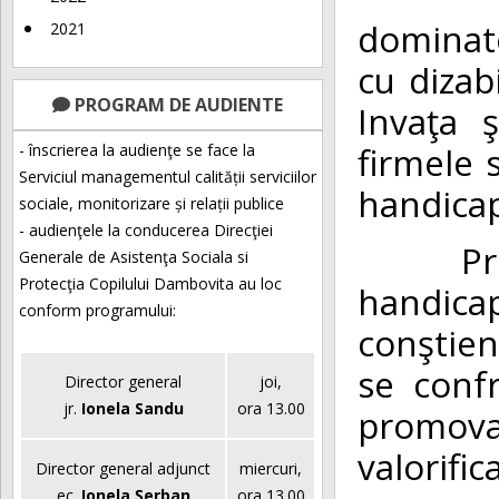
dominat
2021
cu dizabi
PROGRAM DE AUDIENTE
Invaţa ş
firmele 
- înscrierea la audienţe se face la
Serviciul managementul calității serviciilor
handicap,
sociale, monitorizare și relații publice
- audienţele la conducerea Direcţiei
Prin in
Generale de Asistenţa Sociala si
Protecţia Copilului Dambovita au loc
handica
conform programului:
conştient
se conf
Director general
joi,
jr.
Ionela Sandu
ora 13.00
promov
valorifi
Director general adjunct
miercuri,
ec.
Ionela Șerban
ora 13.00