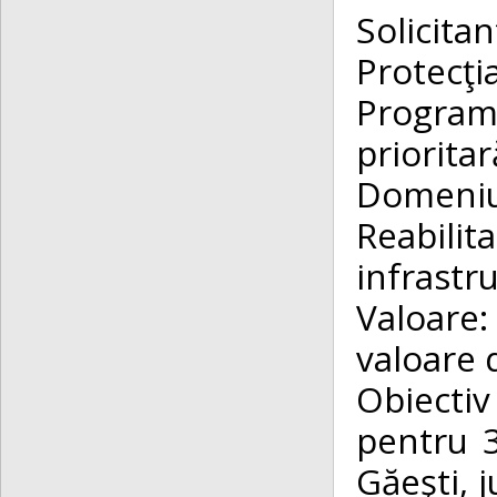
Solicit
Protecţi
Program
priorit
Domen
Reabili
infrastru
Valoare:
valoare 
Obiectiv
pentru 3
Găeşti, 