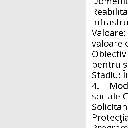
Domen
Reabili
infrastru
Valoare
valoare 
Obiectiv
pentru s
Stadiu: Î
4. Mode
sociale 
Solicit
Protecţi
Program