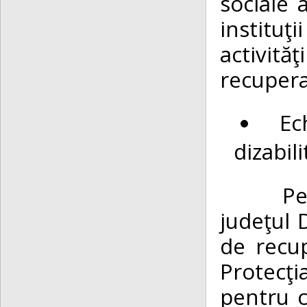
sociale 
instituţi
activit
recupera
Ec
dizabili
Pentru 
judeţul 
de recup
Protecţi
pentru co