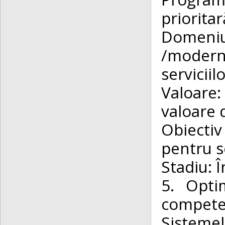
priorit
Domeniu
/moderni
serviciil
Valoare:
valoare 
Obiectiv
pentru s
Stadiu: Î
5. Optim
compete
Sisteme