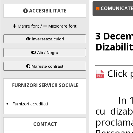
COMUNICATE 
ACCESIBILITATE
/
Marire font
Micsorare font
3 Decemb
Inverseaza culori
Dizabilit
Alb / Negru
Mareste contrast
Click
FURNIZORI SERVICII SOCIALE
In 1992
Furnizori acreditati
cu diza
proclama
CONTACT
Persoane