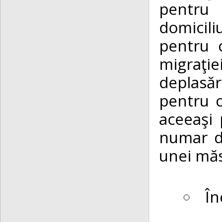
pentru 
domicili
pentru c
migraţie
deplasăr
pentru c
aceeaşi 
numar de
unei măs
În