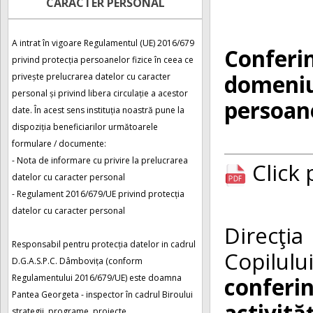
CARACTER PERSONAL
A intrat în vigoare Regulamentul (UE) 2016/679
Conferin
privind protecția persoanelor fizice în ceea ce
domeniul
privește prelucrarea datelor cu caracter
personal și privind libera circulație a acestor
persoan
date. În acest sens instituția noastră pune la
dispoziția beneficiarilor următoarele
formulare / documente:
- Nota de informare cu privire la prelucrarea
Click
datelor cu caracter personal
- Regulament 2016/679/UE privind protecția
datelor cu caracter personal
Direcţi
Responsabil pentru protecția datelor in cadrul
Copilulu
D.G.A.S.P.C. Dâmbovița (conform
conferi
Regulamentului 2016/679/UE) este doamna
Pantea Georgeta - inspector în cadrul Biroului
activi
strategii, programe, proiecte