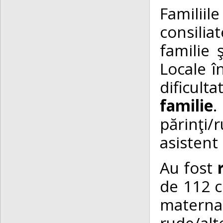
Familii
consilia
familie 
Locale în
dificul
familie
.
părinţi
asistent
Au fost
de 112 c
materna
rude/alt