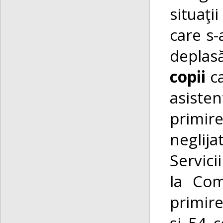
situaţi
care s-
deplas
copii
c
asisten
primir
neglija
Servici
la Com
primire
şi 54 c