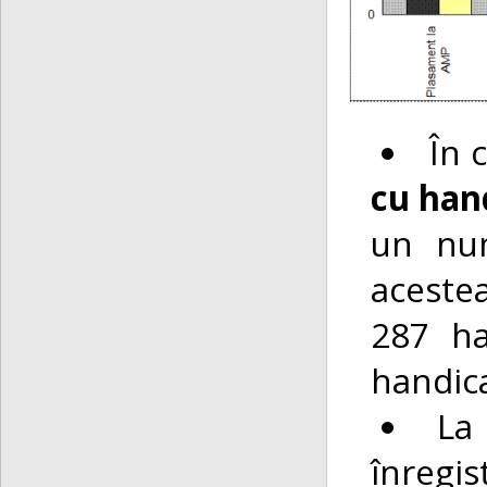
În 
cu han
un n
acestea
287 ha
handica
L
înregis