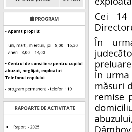
exploatat
Cei 14 
PROGRAM
Director
• Aparat propriu:
În urm
- luni, marti, miercuri, joi - 8,00 - 16,30
judecăto
- vineri - 8,00 – 14,00
preluare
• Centrul de consiliere pentru copilul
abuzat, neglijat, exploatat –
În urma 
Telefonul copilului
măsuri d
- program permanent - telefon 119
remise p
domicili
RAPOARTE DE ACTIVITATE
abuzului
Dâmbovi
Raport - 2025