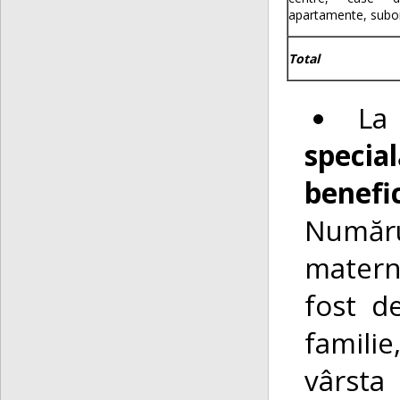
apartamente, sub
Total
La 
specia
benef
Numărul
materna
fost d
familie
vârsta