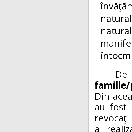
învăţă
natura
natural
manife
întocmi
De
familie/
Din acea
au fost 
revocaţi 
a reali