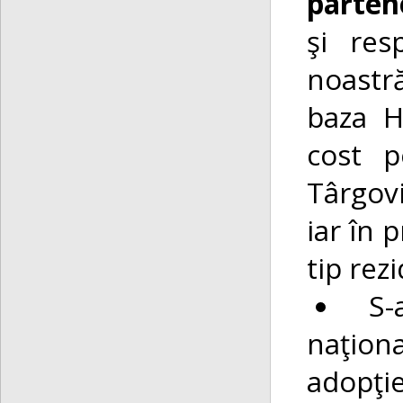
partene
şi resp
noastr
baza H
cost p
Târgovi
iar în 
tip rez
S-
naţiona
adopţi