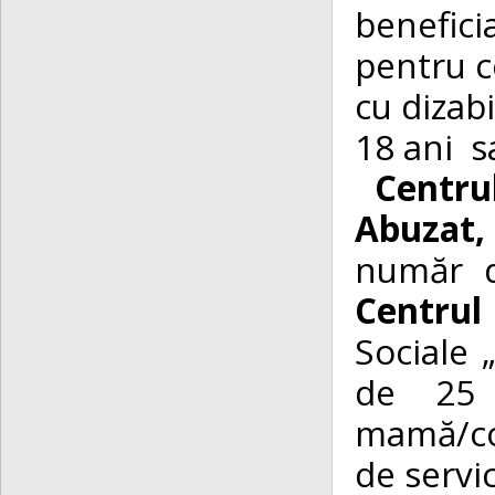
benefici
pentru co
cu dizabi
18 ani s
Centrul
Abuzat, 
număr d
Centrul
Sociale 
de
25
mamă/cop
de servi