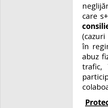
neglijă
care s
consil
(cazuri
în reg
abuz fi
trafic,
partic
colaboa
Protec