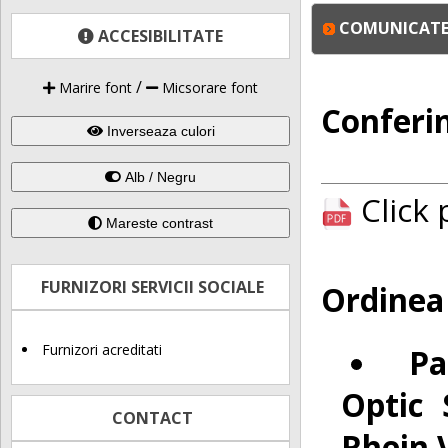
COMUNICATE 
ACCESIBILITATE
/
Marire font
Micsorare font
Conferin
Inverseaza culori
Alb / Negru
Click
Mareste contrast
FURNIZORI SERVICII SOCIALE
Ordinea 
Furnizori acreditati
Pa
Optic 
CONTACT
Rhein 