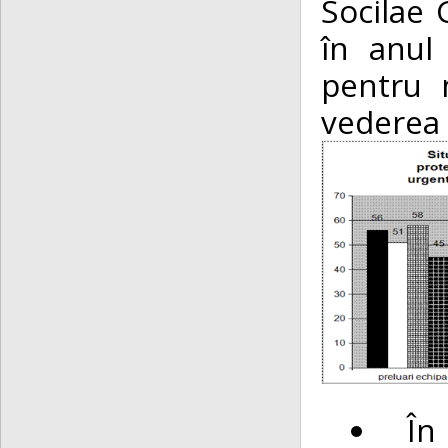
Socilae 
în anul
pentru m
vederea p
În