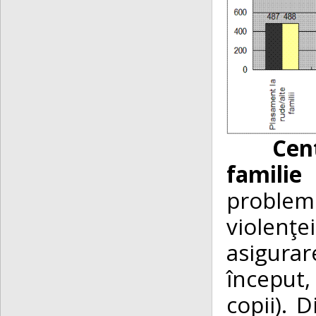
Centrul
familie
pro­ble
violenţe
asigurar
început,
copii). D