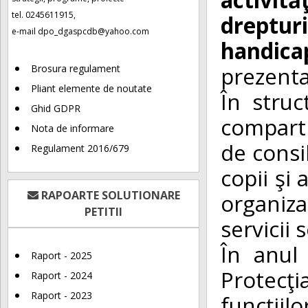
tel. 0245611915,
dreptur
e-mail
dpo_dgaspcdb@yahoo.com
handica
prezentat
Brosura regulament
Pliant elemente de noutate
În stru
Ghid GDPR
compartim
Nota de informare
de consi
Regulament 2016/679
copii şi 
RAPOARTE SOLUTIONARE
organiz
PETITII
servicii 
În anul
Raport - 2025
Protecţi
Raport - 2024
Raport - 2023
funcţiil