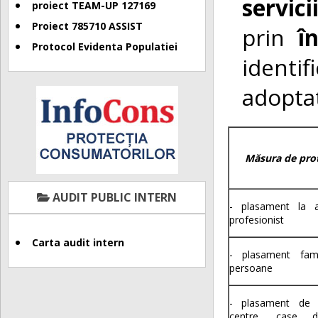
servic
proiect TEAM-UP 127169
Proiect 785710 ASSIST
prin
î
Protocol Evidenta Populatiei
identi
adopta
Măsura de prot
AUDIT PUBLIC INTERN
- plasament la a
profesionist
Carta audit intern
- plasament famil
persoane
- plasament de t
centre, case de