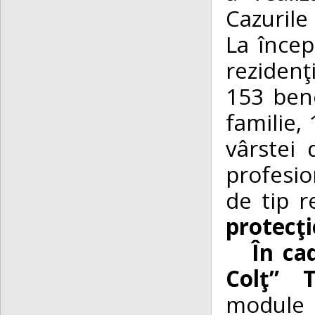
Cazurile
La încep
rezidenţ
153 bene
familie, 
vârstei 
profesio
de tip r
protecţi
În c
Colţ” T
module 