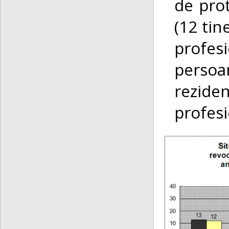
de prot
(12 tin
profes
perso
rezide
profesi