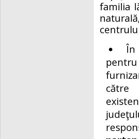
familia l
naturală
centrului
În
pentru 
furniza
către 
existe
judeţul
respons