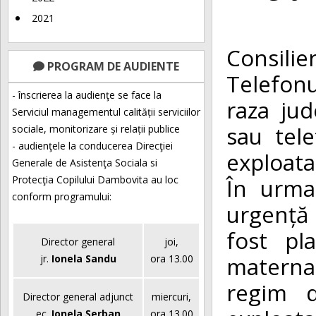
2021
In per
Consilie
PROGRAM DE AUDIENTE
Telefonu
- înscrierea la audienţe se face la
raza jud
Serviciul managementul calității serviciilor
sau tele
sociale, monitorizare și relații publice
- audienţele la conducerea Direcţiei
exploatar
Generale de Asistenţa Sociala si
În urma
Protecţia Copilului Dambovita au loc
conform programului:
urgență 
fost pl
Director general
joi,
maternal
jr.
Ionela Sandu
ora 13.00
regim d
Director general adjunct
miercuri,
ec.
Ionela Șerban
ora 13.00