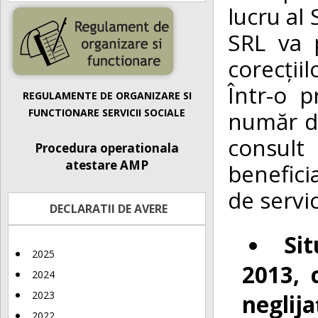
lucru al 
SRL va p
corecțiil
Într-o 
REGULAMENTE DE ORGANIZARE SI
număr de
FUNCTIONARE SERVICII SOCIALE
consult
Procedura operationala
atestare AMP
benefici
de servic
DECLARATII DE AVERE
Sit
2025
2013, 
2024
2023
neglija
2022