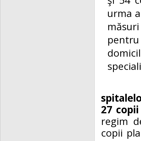
urma a 
măsuri
pentru
domicil
special
Ca 
spitalel
27 copii
regim de
copii pl