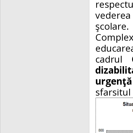
respectu
vederea 
şcolare.
Complexu
educarea
cadrul
dizabilit
urgenţă
sfarsitul