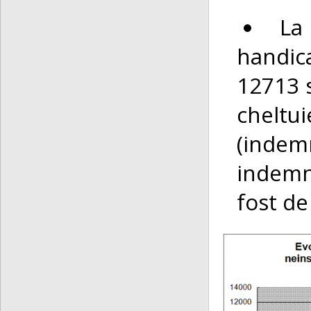
La
handic
12713 s
cheltui
(indemn
indemni
fost de