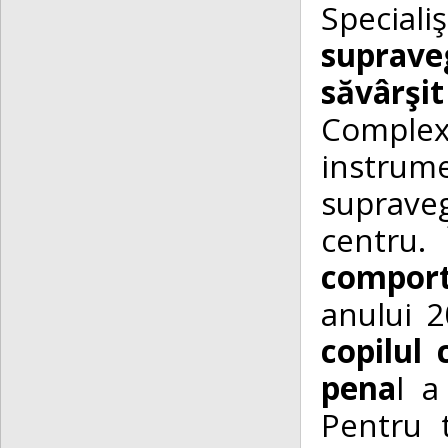
Specia
supraveg
săvârşi
Comple
instrume
suprave
centru.
compor
anului 2
copilul
pena
l a
Pentru t